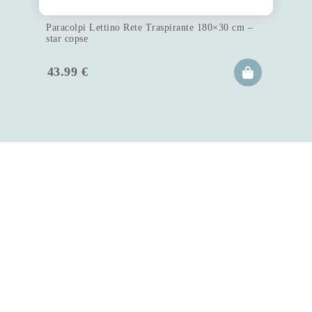
Paracolpi Lettino Rete Traspirante 180×30 cm –
star copse
43.99
€