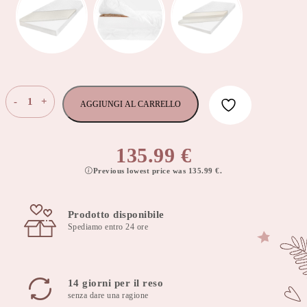
Materasso
-
+
AGGIUNGI AL CARRELLO
Koko
Basic
in
135.99
€
schiuma
Previous lowest price was
135.99
€
.
di
cocco,
spessore
Prodotto disponibile
8cm,
Spediamo entro 24 ore
70x160cm,
copertura
rimovibile
quantità
14 giorni per il reso
senza dare una ragione