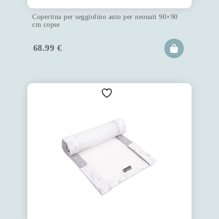
Copertina per seggiolino auto per neonati 90×90
cm copse
68.99
€