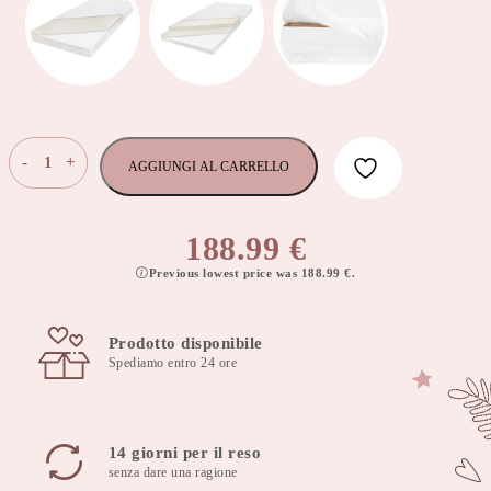
Materasso
-
+
AGGIUNGI AL CARRELLO
Koko
più
schiuma
188.99
€
di
Previous lowest price was
188.99
€
.
cocco,
spessore
15cm,
Prodotto disponibile
90x180cm,
Spediamo entro 24 ore
copertura
rimovibile
quantità
14 giorni per il reso
senza dare una ragione