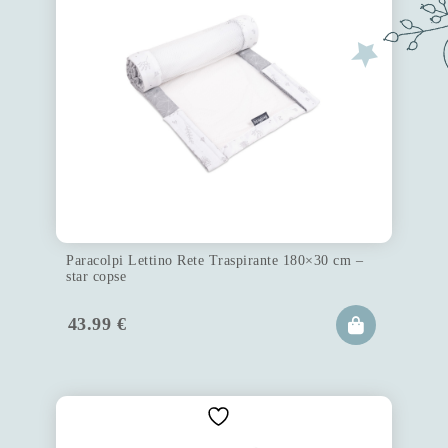
Paracolpi Lettino Rete Traspirante 180×30 cm –
star copse
43.99
€