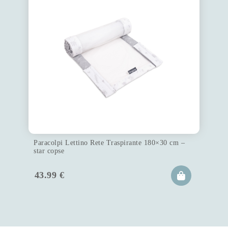
Paracolpi Lettino Rete Traspirante 180×30 cm –
star copse
43.99
€