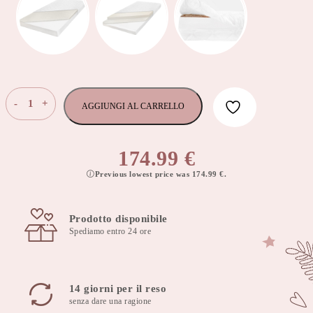
Materasso
-
+
AGGIUNGI AL CARRELLO
Koko
plus
schiuma
174.99
€
di
Previous lowest price was
174.99
€
.
cocco,
spessore
15cm,
Prodotto disponibile
90x160cm,
Spediamo entro 24 ore
copertura
rimovibile
quantità
14 giorni per il reso
senza dare una ragione