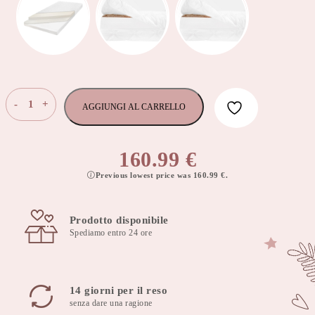
Materasso
-
+
AGGIUNGI AL CARRELLO
Super
Latex
in
160.99
€
schiuma,
Previous lowest price was
160.99
€
.
spessore
12cm,
70x140cm,
Prodotto disponibile
copertura
Spediamo entro 24 ore
rimovibile
quantità
14 giorni per il reso
senza dare una ragione