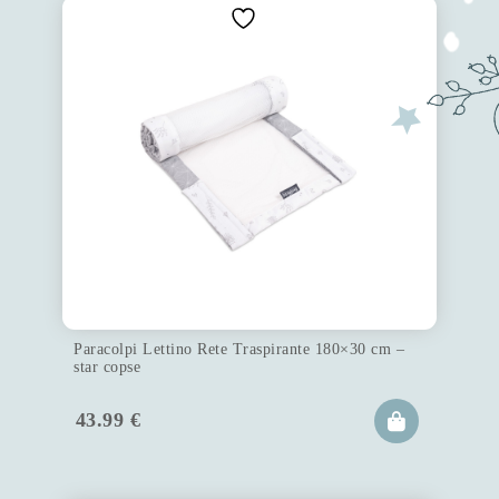
Paracolpi Lettino Rete Traspirante 180×30 cm –
star copse
43.99
€