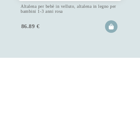
Altalena per bebè in velluto, altalena in legno per
bambini 1-3 anni rosa
86.89
€