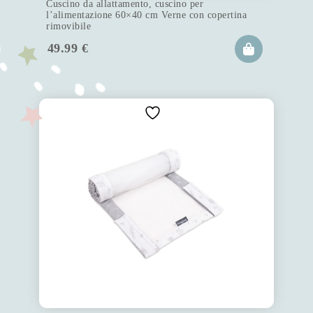
Cuscino da allattamento, cuscino per
l’alimentazione 60×40 cm Verne con copertina
rimovibile
49.99
€