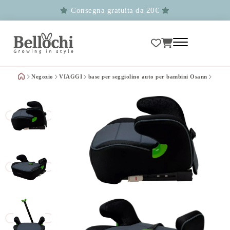
Consegna gratuita da 20€
Negozio
VIAGGI
base per seggiolino auto per bambini Osann