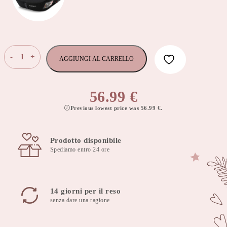
Osann
-
+
AGGIUNGI AL CARRELLO
Junior
Pixel
Black
56.99
€
i-
Previous lowest price was
56.99
€
.
Size
con
cintura
Prodotto disponibile
Gurtfix
Spediamo entro 24 ore
quantità
14 giorni per il reso
senza dare una ragione