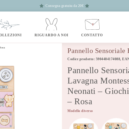
Consegna gratuita da 20€
OLLEZIONI
RIGUARDO A NOI
CONTATTO
 Rosa
Pannello Sensoriale
Codice prodotto: 5904484174088, EA
Pannello Sensori
Lavagna Montesso
Neonati – Giochi
– Rosa
Modello diverso