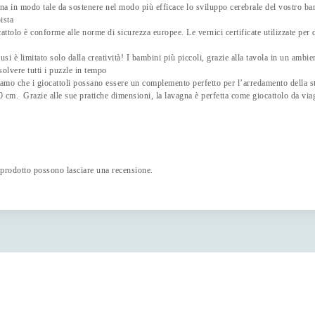
agna in modo tale da sostenere nel modo più efficace lo sviluppo cerebrale del vostro bam
ista
cattolo è conforme alle norme di sicurezza europee. Le vernici certificate utilizzate per
si è limitato solo dalla creatività! I bambini più piccoli, grazie alla tavola in un ambi
olvere tutti i puzzle in tempo
amo che i giocattoli possano essere un complemento perfetto per l’arredamento della s
30 cm. Grazie alle sue pratiche dimensioni, la lavagna è perfetta come giocattolo da via
 prodotto possono lasciare una recensione.