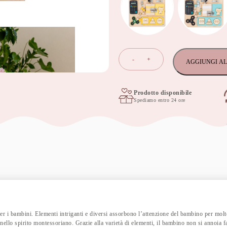
Pannello
-
+
AGGIUNGI AL
Sensoriale
Bambini
Montessori
-
Prodotto disponibile
Spediamo entro 24 ore
30x30cm
-
Rosa
quantità
per i bambini. Elementi intriganti e diversi assorbono l’attenzione del bambino per mol
nello spirito montessoriano. Grazie alla varietà di elementi, il bambino non si annoia f