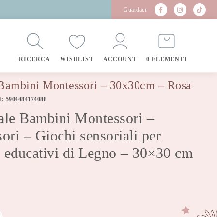
Guardaci
RICERCA
WISHLIST
ACCOUNT
0 ELEMENTI
 Bambini Montessori – 30x30cm – Rosa
N: 5904484174088
ale Bambini Montessori –
ri – Giochi sensoriali per
 educativi di Legno – 30×30 cm