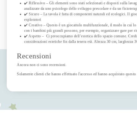
✔️ Riflessivo – Gli elementi sono stati selezionati e disposti sulla lav
analizzate da uno psicologo dello sviluppo prescolare e da un fisioterap
✔️ Sicuro – La tavola è fatta di componenti naturali ed ecologici. Il gio
esploratori
✔️ Creativo – Questo è un giocattolo multifunzionale, il modo in cui lo u
con i bambini più grandi possono, per esempio, organizzare gare per ris
✔️ Aspetto – Ci preoccupiamo dell’estetica dello spazio comune. Credi
considerazioni estetiche fin dalla tenera età. Altezza 30 cm, larghezza 
Recensioni
Ancora non ci sono recensioni.
Solamente clienti che hanno effettuato l'accesso ed hanno acquistato questo