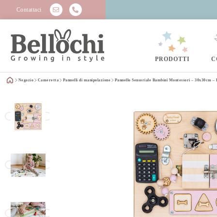
Contattaci
PRODOTTI
C
Negozio
Cameretta
Pannelli di manipolazione
Pannello Sensoriale Bambini Montessori – 30x30cm –