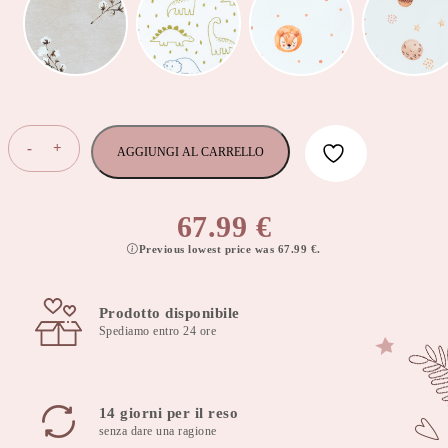
Saccho
-
+
AGGIUNGI AL CARRELLO
a
pelo
reversibile
67.99
€
con
Previous lowest price was
67.99
€
.
piedini
per
bambini
Prodotto disponibile
di
Spediamo entro 24 ore
3-
4
anni,
TOG
14 giorni per il reso
1.0
senza dare una ragione