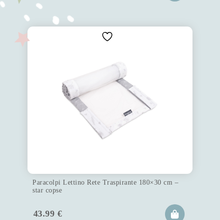
Paracolpi Lettino Rete Traspirante 180×30 cm –
star copse
43.99
€