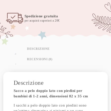
eucaleaf
quantità
Spedizione gratuita
per acquisti superiori a 20€
DESCRIZIONE
RECENSIONI (0)
Descrizione
Sacco a pelo doppio lato con piedini per
bambini di 1-2 anni, dimensioni 82 x 35 cm
I sacchi a pelo doppio lato con piedini sono
un’ottima alternativa ai pigiami e un capo