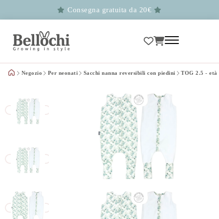
Consegna gratuita da 20€
Negozio
Per neonati
Sacchi nanna reversibili con piedini
TOG 2.5 - età 