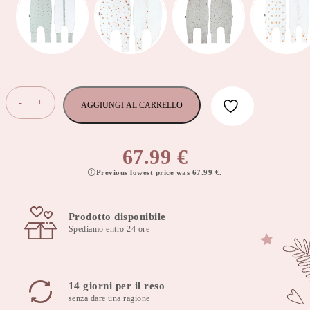
sacco
-
+
AGGIUNGI AL CARRELLO
a
pelo
doppio
67.99
€
lato
Previous lowest price was
67.99
€
.
con
piedi
per
Prodotto disponibile
bambini
Spediamo entro 24 ore
1-
2
anni
TOG
14 giorni per il reso
2.5
senza dare una ragione