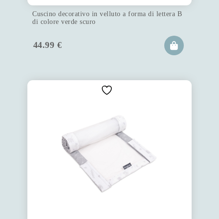
Cuscino decorativo in velluto a forma di lettera B
di colore verde scuro
44.99
€