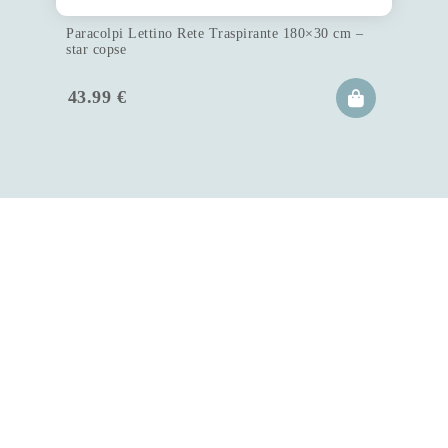
Paracolpi Lettino Rete Traspirante 180×30 cm –
star copse
43.99
€