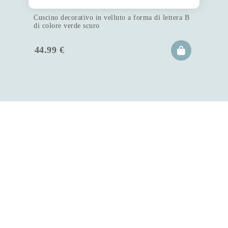
Cuscino decorativo in velluto a forma di lettera B
di colore verde scuro
44.99
€