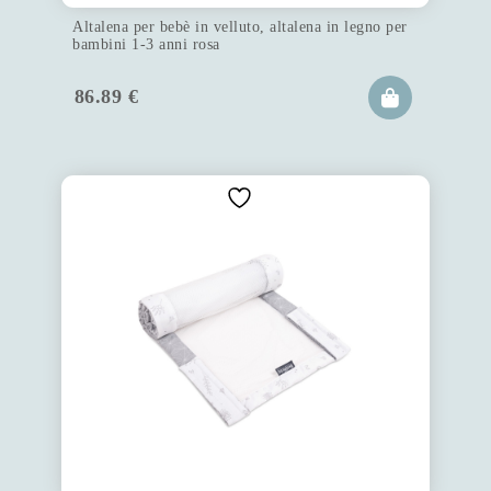
Altalena per bebè in velluto, altalena in legno per
bambini 1-3 anni rosa
86.89
€