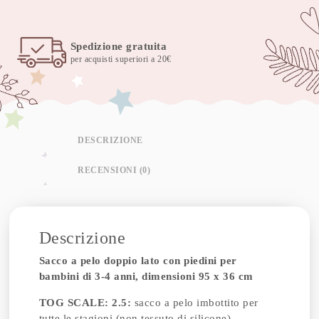
2.5
menta
koala
Spedizione gratuita
quantità
per acquisti superiori a 20€
DESCRIZIONE
RECENSIONI (0)
Descrizione
Sacco a pelo doppio lato con piedini per
bambini di 3-4 anni, dimensioni 95 x 36 cm
TOG SCALE: 2.5:
sacco a pelo imbottito per
tutte le stagioni (non tessuto di silicone)