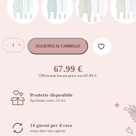
Sacco
-
+
AGGIUNGI AL CARRELLO
a
pelo
doppio
67.99
€
lato
Previous lowest price was
67.99
€
.
con
piedi
per
Prodotto disponibile
bambini
Spediamo entro 24 ore
di
3-
4
anni
14 giorni per il reso
TOG
senza dare una ragione