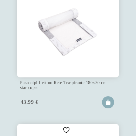
Paracolpi Lettino Rete Traspirante 180×30 cm –
star copse
43.99
€