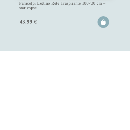
Paracolpi Lettino Rete Traspirante 180×30 cm –
star copse
43.99
€