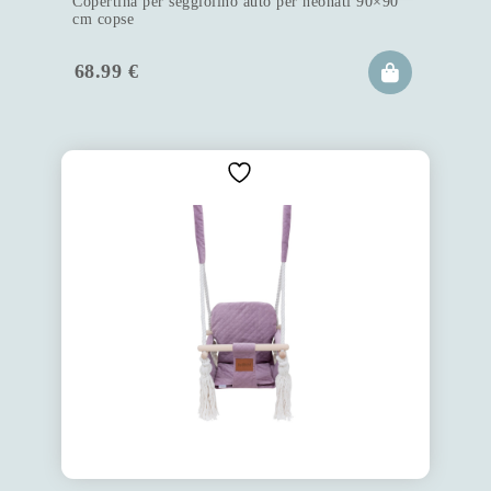
Copertina per seggiolino auto per neonati 90×90
cm copse
68.99
€