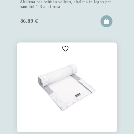
Altalena per bebè in velluto, altalena in legno per
bambini 1-3 anni rosa
86.89
€