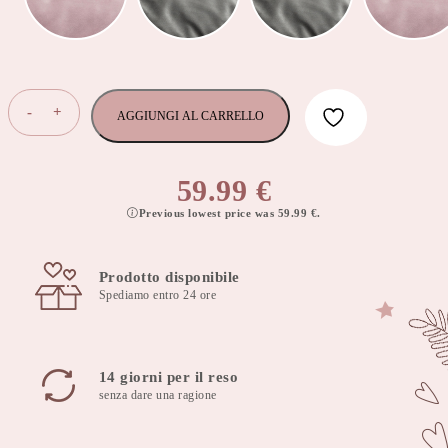
Tappetino
-
+
AGGIUNGI AL CARRELLO
piccolo
95x78
cm
59.99
€
foglia
Previous lowest price was
59.99
€
.
d'oliva
quantità
Prodotto disponibile
Spediamo entro 24 ore
14 giorni per il reso
senza dare una ragione