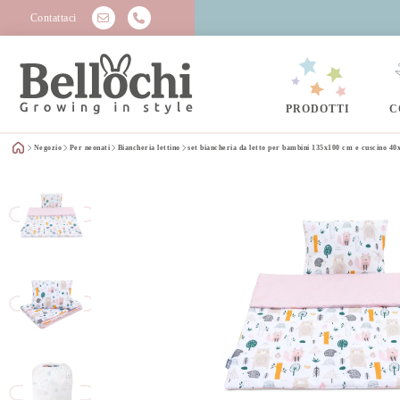
Contattaci
PRODOTTI
C
Negozio
Per neonati
Biancheria lettino
set biancheria da letto per bambini 135x100 cm e cuscino 4