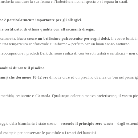
quantità
iancheria mantiene la sua forma e l’imbottitura non si sposta o si separa in strati.
e è particolarmente importante per gli allergici.
e certificato, di ottima qualità con affascinanti disegni.
 cameretta. Basta creare
un bellissimo palcoscenico per sogni dolci.
Il vostro bambino
ere una temperatura confortevole e uniforme – perfetto per un buon sonno notturno.
occupazione i prodotti Bellochi sono realizzati con tessuti testati e certificati – non c
bambini durante il pisolino.
5 anni) che dormono 10-12 ore
di notte oltre ad un pisolino di circa un’ora nel pomerig
 morbida, resistente e alla moda. Qualunque colore o motivo preferiscano, il vostro pic
aggio della biancheria è stato creato –
secondo il principio zero waste
– dagli estremi
ad esempio per conservare le pantofole o i tesori dei bambini.