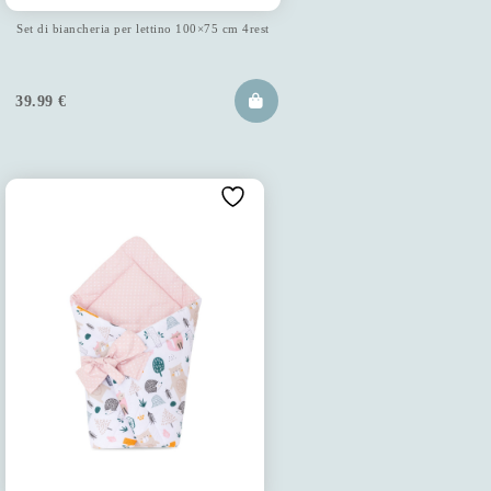
Set di biancheria per lettino 100×75 cm 4rest
39.99
€