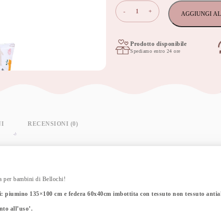
Set
-
+
AGGIUNGI AL
di
biancheria
per
letto
Prodotto disponibile
Spediamo entro 24 ore
per
bambini
in
cotone
da
2
pezzi
con
imbottitura,
NI
RECENSIONI (0)
piumino
per
bambini
135x100
cm
e
ia per bambini di Bellochi!
cuscino
i: piumino 135×100 cm e federa 60x40cm imbottita con tessuto non tessuto antial
60x40
cm
nto all’uso’.
4rest