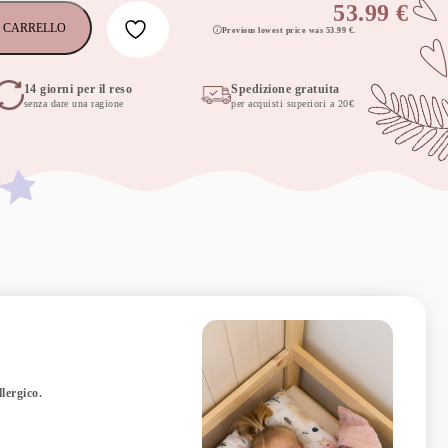
53.99
€
 CARRELLO
Previous lowest price was
53.99
€
.
14 giorni per il reso
Spedizione gratuita
senza dare una ragione
per acquisti superiori a 20€
lergico.