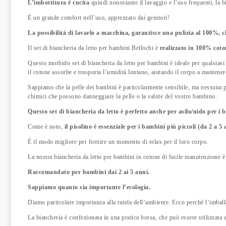
L’imbottitura è cucita
quindi nonostante il lavaggio e l’uso frequenti, la b
È un grande comfort nell’uso, apprezzato dai genitori!
La possibilità di lavarlo a macchina, garantisce una pulizia al 100%, ch
Il set di biancheria da letto per bambini Bellochi è
realizzato in 100% coton
Questo morbido set di biancheria da letto per bambini è ideale per qualsiasi
il cotone assorbe e trasporta l’umidità lontano, aiutando il corpo a manten
Sappiamo che la pelle dei bambini è particolarmente sensibile, ma nessuna pre
chimici che possono danneggiare la pelle o la salute del vostro bambino.
Questo set di biancheria da letto è perfetto anche per asilo/nido per i 
Come è noto,
il pisolino è essenziale per i bambini più piccoli (da 2 a 
È il modo migliore per fornire un momento di relax per il loro corpo.
La nostra biancheria da letto per bambini in cotone di facile manutenzione è
Raccomandato per bambini dai 2 ai 5 anni.
Sappiamo quanto sia importante l’ecologia.
Diamo particolare importanza alla tutela dell’ambiente. Ecco perché l’imball
La biancheria è confezionata in una pratica borsa, che può essere utilizzata 