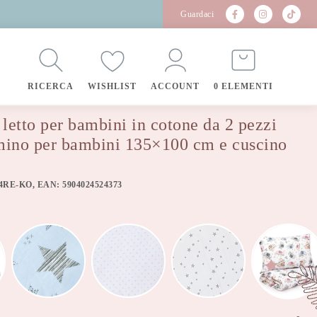
Guardaci
RICERCA
WISHLIST
ACCOUNT
0 ELEMENTI
0 cm e cuscino 60×40 cm 4rest
 letto per bambini in cotone da 2 pezzi
umino per bambini 135×100 cm e cuscino
-4RE-KO, EAN: 5904024524373