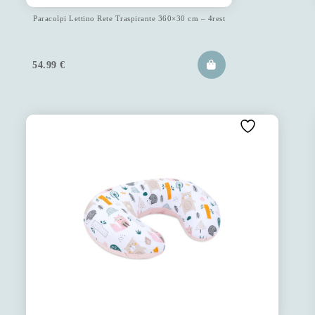
Paracolpi Lettino Rete Traspirante 360×30 cm – 4rest
54.99
€