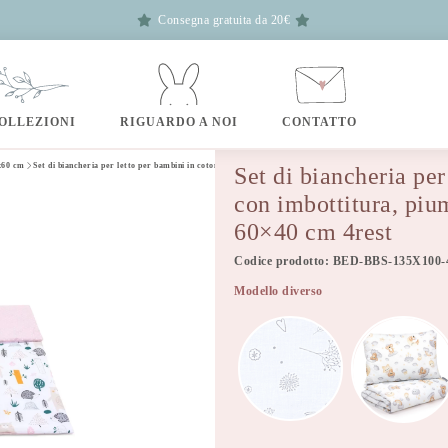
Consegna gratuita da 20€
OLLEZIONI
RIGUARDO A NOI
CONTATTO
0x60 cm
Set di biancheria per letto per bambini in cotone da 2 pezzi con imbottitura, piumino per bambini 135×10
Set di biancheria per
con imbottitura, pi
60×40 cm 4rest
Codice prodotto: BED-BBS-135X100
Modello diverso