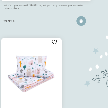
set nido per neonati 90×60 cm, set per baby shower per neonato,
cotone, 4rest
79.99
€