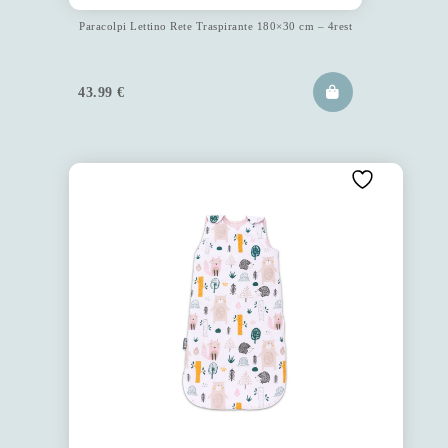
Paracolpi Lettino Rete Traspirante 180×30 cm – 4rest
43.99
€