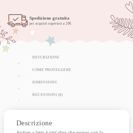
cm
e
Spedizione gratuita
cuscino
per acquisti superiori a 20€
60x40
cm
bear
star
quantità
DESCRIZIONE
COME PROTEGGERE
DIMENSIONI
RECENSIONI (0)
Descrizione
Andare a letto è tutt’altro che noioso con la