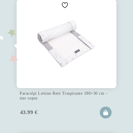
Paracolpi Lettino Rete Traspirante 180×30 cm –
star copse
43.99
€