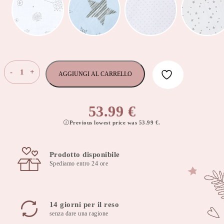
Set
-
+
AGGIUNGI AL CARRELLO
di
biancheria
da
53.99
€
letto
Previous lowest price was
53.99
€
.
in
cotone
per
Prodotto disponibile
bambini
Spediamo entro 24 ore
2
pezzi
con
imbottitura
14 giorni per il reso
piumino
senza dare una ragione
135x100