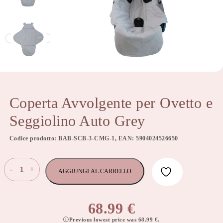
Coperta Avvolgente per Ovetto e
Seggiolino Auto Grey
Codice prodotto: BAB-SCB-3-CMG-1, EAN: 5904024526650
Coperta
-
+
AGGIUNGI AL CARRELLO
Avvolgente
per
Ovetto
68.99
€
e
Previous lowest price was
68.99
€
.
Seggiolino