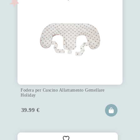
Fodera per Cuscino Allattamento Gemellare
Holiday
39.99
€