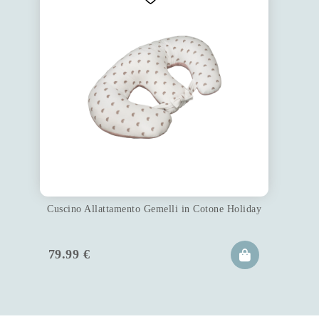
Cuscino Allattamento Gemelli in Cotone Holiday
79.99
€