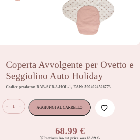
Coperta Avvolgente per Ovetto e
Seggiolino Auto Holiday
Codice prodotto: BAB-SCB-3-HOL-1, EAN: 5904024526773
Coperta
-
+
AGGIUNGI AL CARRELLO
Avvolgente
per
Ovetto
68.99
€
e
Previous lowest price was
68.99
€
.
Seggiolino