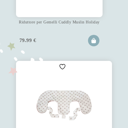
Riduttore per Gemelli Cuddly Muslin Holiday
79.99
€