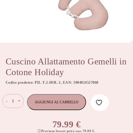
Cuscino Allattamento Gemelli in
Cotone Holiday
Codice prodotto: PIL-T-2-HOL-1, EAN: 5904024527060
Cuscino
-
+
AGGIUNGI AL CARRELLO
Allattamento
Gemelli
in
79.99
€
Cotone
Previous lowest price was
79.99
€
.
Holiday