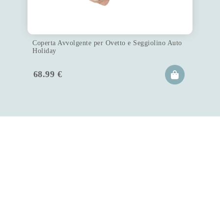
Coperta Avvolgente per Ovetto e Seggiolino Auto
Holiday
68.99
€