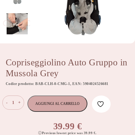
Copriseggiolino Auto Gruppo in
Mussola Grey
Codice prodotto: BAB-CLH-0-CMG-1, EAN: 5904024526681
Copriseggiolino
-
+
AGGIUNGI AL CARRELLO
Auto
Gruppo
in
39.99
€
Mussola
Previous lowest price was
39.99
€
.
Grey