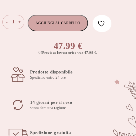
Cuscino
-
+
AGGIUNGI AL CARRELLO
di
gravidanza
a
47.99
€
forma
Previous lowest price was
47.99
€
.
di
V
CuMint
Prodotto disponibile
quantità
Spediamo entro 24 ore
14 giorni per il reso
senza dare una ragione
Spedizione gratuita