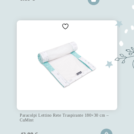
Paracolpi Lettino Rete Traspirante 180×30 cm –
CuMint