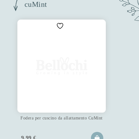
cuMint
Fodera per cuscino da allattamento CuMint
9.99
€