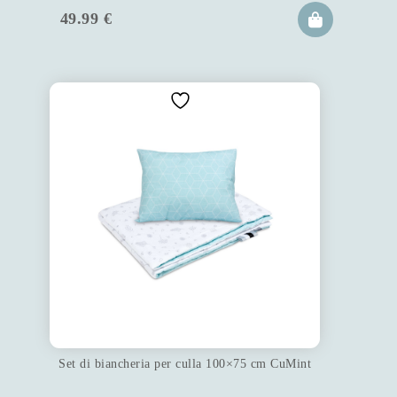
49.99
€
Set di biancheria per culla 100×75 cm CuMint