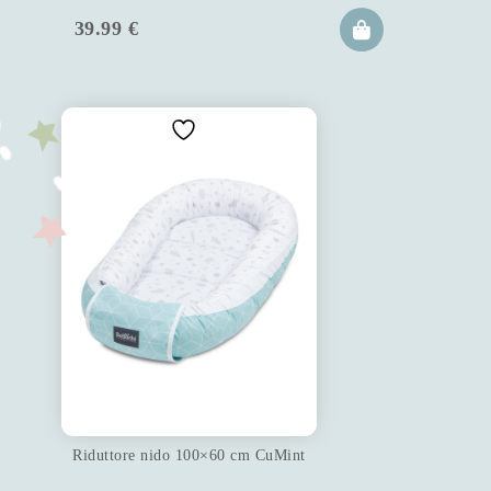
39.99
€
Riduttore nido 100×60 cm CuMint