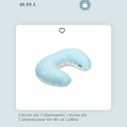
49.99
€
Cuscino per l’allattamento, cuscino per
l’alimentazione 60×40 cm CuMint