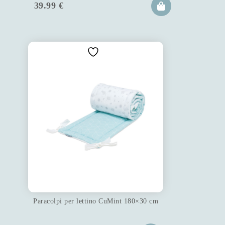
39.99
€
Paracolpi per lettino CuMint 180×30 cm