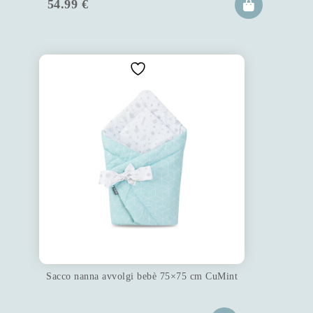
54.99
€
Sacco nanna avvolgi bebè 75×75 cm CuMint