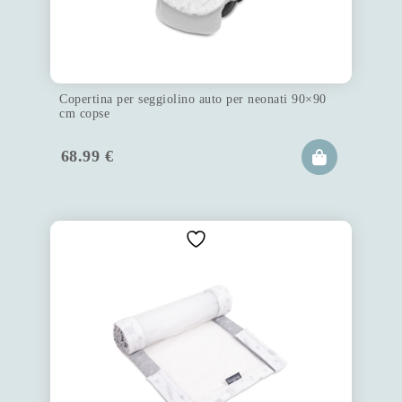
Copertina per seggiolino auto per neonati 90×90
cm copse
68.99
€