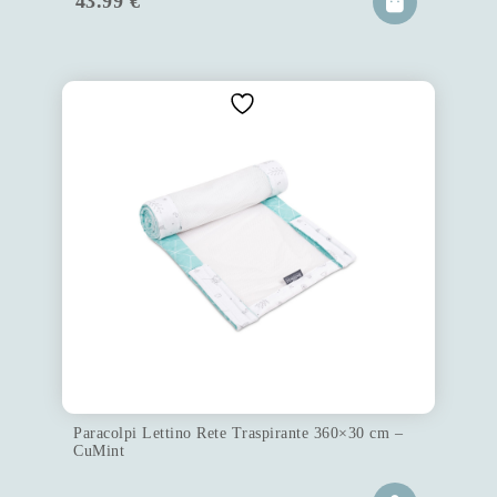
43.99
€
Paracolpi Lettino Rete Traspirante 360×30 cm –
CuMint