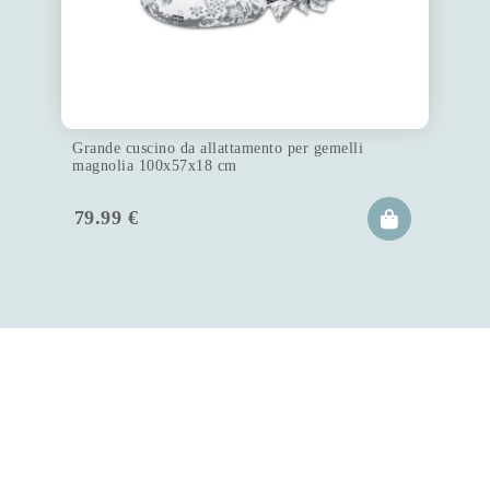
Grande cuscino da allattamento per gemelli
magnolia 100x57x18 cm
79.99
€