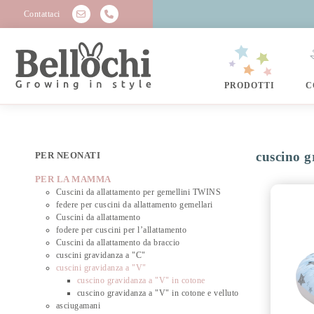
Contattaci
PRODOTTI
C
cuscino g
PER NEONATI
PER LA MAMMA
Cuscini da allattamento per gemellini TWINS
federe per cuscini da allattamento gemellari
Cuscini da allattamento
fodere per cuscini per l’allattamento
Cuscini da allattamento da braccio
cuscini gravidanza a "C"
cuscini gravidanza a "V"
cuscino gravidanza a "V" in cotone
cuscino gravidanza a "V" in cotone e velluto
asciugamani