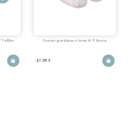
 V CuMint
Cuscino gravidanza a forma di V Aurora
47.99
€