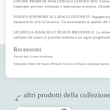
COTONE PREMIUM ANALLERGICO CERTIFICATO: Utilizziamo esclusi
traspirante previene irritazioni e sudorazione eccessiva, offrend
DURATA SUPERIORE AI LAVAGGI INTENSIVI: Ingegnerizzata per le
innumerevoli cicli in lavatrice. Un investimento in qualità che r
SICUREZZA AVANZATA E DESIGN BRITANNICO: La cerniera sapiente
raffinata che unisce la praticità moderna a un rigore progettuale
Recensioni
Ancora non ci sono recensioni.
Solamente clienti che hanno effettuato l'accesso ed hanno acquistato questo
altri prodotti della collezio