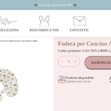
Consegna gratuita da 20€
OLLEZIONI
RIGUARDO A NOI
CONTATTO
 Cuscino Allattamento Gemellare Boho
Fodera per Cuscino 
Codice prodotto: CAS-TWI-2-BOH-1,
Fodera
-
+
AGGIUNGI AL
per
Cuscino
Allattamento
Gemellare
Prodotto disponibile
Spediamo entro 24 ore
Boho
quantità