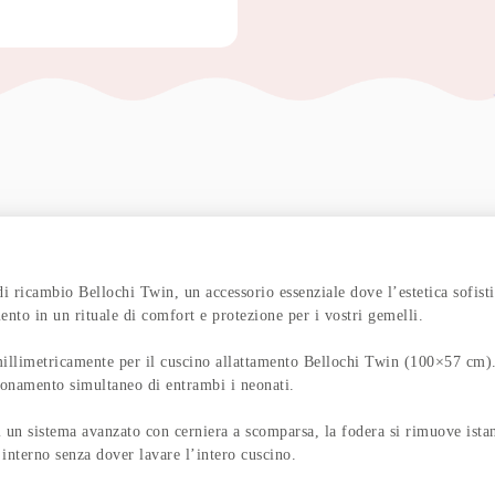
di ricambio Bellochi Twin, un accessorio essenziale dove l’estetica sofist
nto in un rituale di comfort e protezione per i vostri gemelli.
icamente per il cuscino allattamento Bellochi Twin (100×57 cm). La t
izionamento simultaneo di entrambi i neonati.
ma avanzato con cerniera a scomparsa, la fodera si rimuove istantan
 interno senza dover lavare l’intero cuscino.