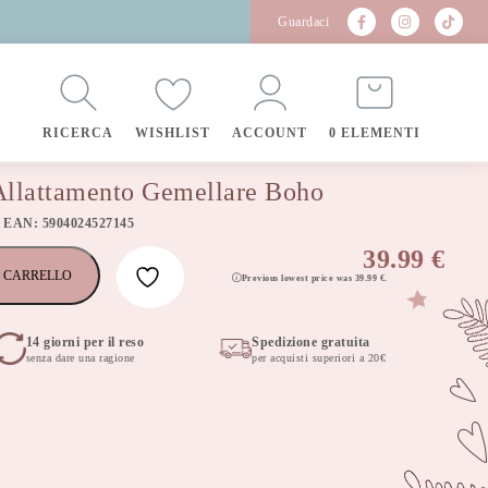
Guardaci
RICERCA
WISHLIST
ACCOUNT
0 ELEMENTI
Allattamento Gemellare Boho
 EAN: 5904024527145
39.99
€
 CARRELLO
Previous lowest price was
39.99
€
.
14 giorni per il reso
Spedizione gratuita
senza dare una ragione
per acquisti superiori a 20€