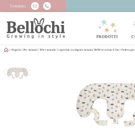
Contattaci
PRODOTTI
C
Negozio
Per neonati
Teli e mussole
copertine avvolgente neonato MiMi in cotone 0-3m
Fodera per