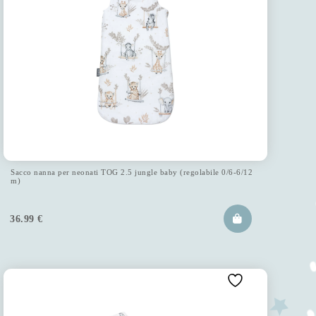
Sacco nanna per neonati TOG 2.5 jungle baby (regolabile 0/6-6/12
m)
36.99
€