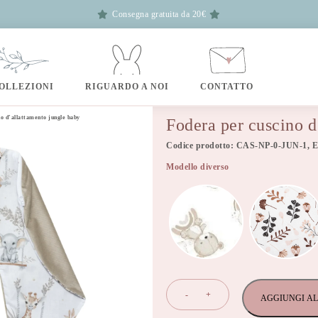
Consegna gratuita da 20€
OLLEZIONI
RIGUARDO A NOI
CONTATTO
o d’allattamento jungle baby
Fodera per cuscino d
Codice prodotto: CAS-NP-0-JUN-1, 
Modello diverso
Fodera
-
+
AGGIUNGI AL
per
cuscino