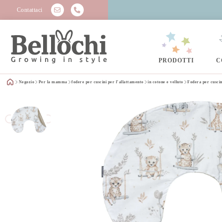
Contattaci
PRODOTTI
C
Negozio
Per la mamma
fodere per cuscini per l’allattamento
in cotone e velluto
Fodera per cuscin