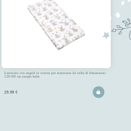
Lenzuolo con angoli in cotone per materasso da culla di dimensioni
120×60 cm jungle baby
29.99
€