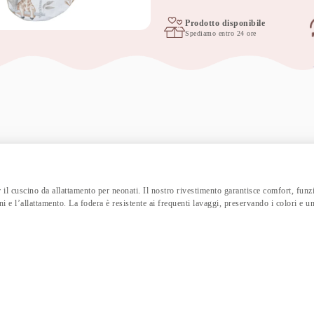
d'allattamento
jungle
Prodotto disponibile
Spediamo entro 24 ore
baby
quantità
il cuscino da allattamento per neonati. Il nostro rivestimento garantisce comfort, funzio
i e l’allattamento. La fodera è resistente ai frequenti lavaggi, preservando i colori e un