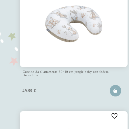
Cuscino da allattamento 60×40 cm jungle baby con fodera
rimovibile
49.99
€