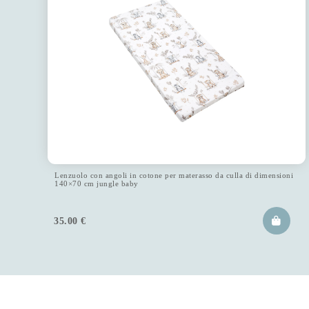
Lenzuolo con angoli in cotone per materasso da culla di dimensioni
140×70 cm jungle baby
35.00
€