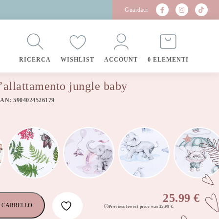
Guardaci
RICERCA
WISHLIST
ACCOUNT
0 ELEMENTI
’allattamento jungle baby
EAN: 5904024526179
25.99
€
 CARRELLO
Previous lowest price was
25.99
€
.