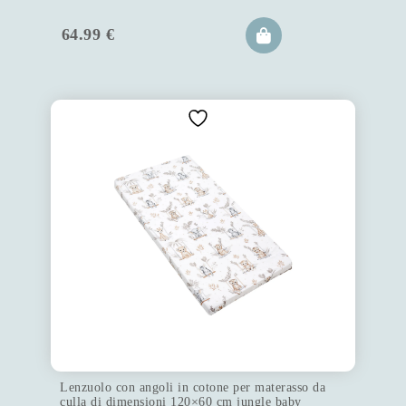
64.99
€
Lenzuolo con angoli in cotone per materasso da
culla di dimensioni 120×60 cm jungle baby