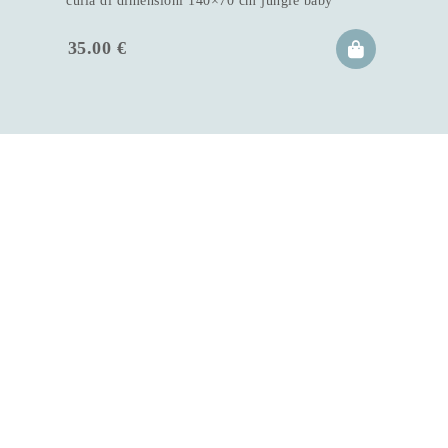
culla di dimensioni 140×70 cm jungle baby
35.00
€