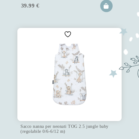
39.99
€
Sacco nanna per neonati TOG 2.5 jungle baby
(regolabile 0/6-6/12 m)