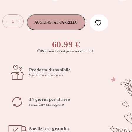
Fodera
-
+
AGGIUNGI AL CARRELLO
universale
per
passeggino
60.99
€
jungle
Previous lowest price was
60.99
€
.
baby
quantità
Prodotto disponibile
Spediamo entro 24 ore
14 giorni per il reso
senza dare una ragione
Spedizione gratuita