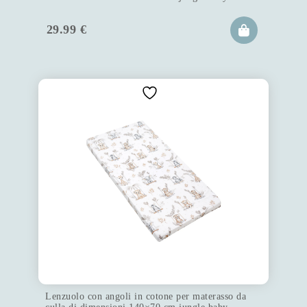
29.99
€
Lenzuolo con angoli in cotone per materasso da