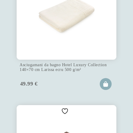
Asciugamani da bagno Hotel Luxury Collection
140×70 cm Larissa ecru 500 g/m²
49.99
€