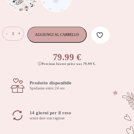
Grande
-
+
AGGIUNGI AL CARRELLO
cuscino
doppio
gemello
79.99
€
100x57
Previous lowest price was
79.99
€
.
cm
collezione
lux
Prodotto disponibile
quantità
Spediamo entro 24 ore
14 giorni per il reso
senza dare una ragione