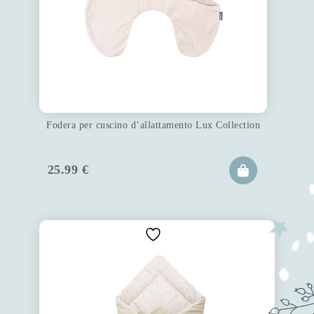
Fodera per cuscino d’allattamento Lux Collection
25.99
€