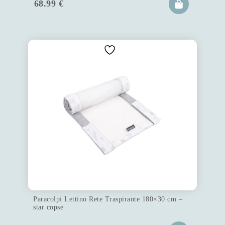
68.99
€
Paracolpi Lettino Rete Traspirante 180×30 cm –
star copse