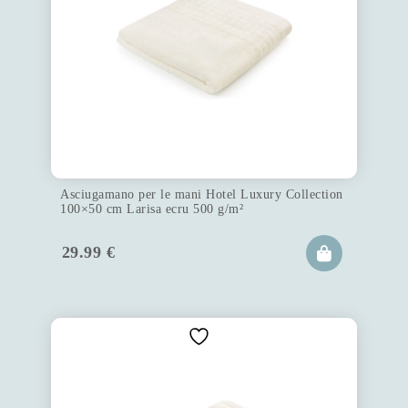
Asciugamano per le mani Hotel Luxury Collection
100×50 cm Larisa ecru 500 g/m²
29.99
€