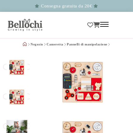
Consegna gratuita da 20€
Negozio
Cameretta
Pannelli di manipolazione