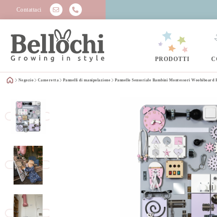
Contattaci
PRODOTTI
C
Negozio
Cameretta
Pannelli di manipolazione
Pannello Sensoriale Bambini Montessori Woobiboard 