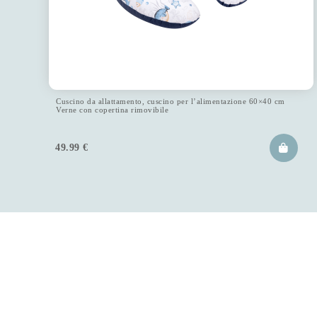
Cuscino da allattamento, cuscino per l’alimentazione 60×40 cm
Verne con copertina rimovibile
49.99
€