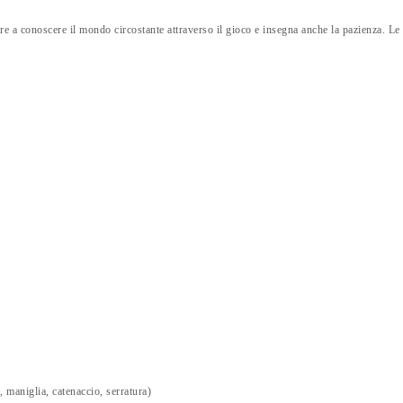
are a conoscere il mondo circostante attraverso il gioco e insegna anche la pazienza. Le t
 maniglia, catenaccio, serratura)