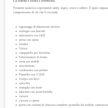
La scheda è sicura e certificata.
Permette numerosi esperimenti tattili, logici, visivi e uditivi. È tipico impar
comprensione di ciò che li circonda.
ingranaggi di dimensioni diverse
orologio con lancette
interruttore con LED
presa con spina
tromba
Velcro
campanello per bicicletta
Selezionatore di forme
ruote per mobili
moschettone
cordoncino con perline
Pannello con 3 LED
Scarpa con lacci
specchio
maniglia con ruote
labirinto con aereo/farfalla
cursore
cursore a catena
porta con sistema di chiusura completo (pomello del mobile, catenaccio,