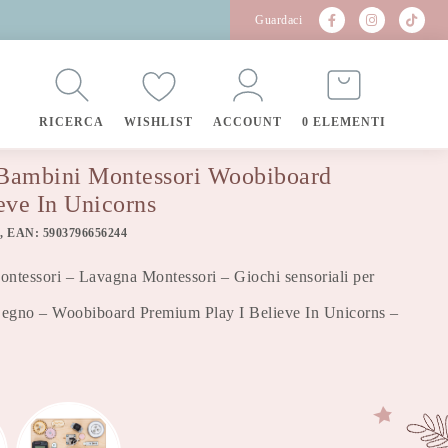
Guardaci
RICERCA
WISHLIST
ACCOUNT
0 ELEMENTI
 Bambini Montessori Woobiboard
eve In Unicorns
, EAN: 5903796656244
ntessori – Lavagna Montessori – Giochi sensoriali per
 Legno – Woobiboard Premium Play I Believe In Unicorns –