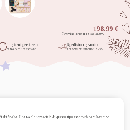
198.99
€
Previous lowest price was
198.99
€
.
14 giorni per il reso
Spedizione gratuita
senza dare una ragione
per acquisti superiori a 20€
di difficoltà. Una tavola sensoriale di questo tipo assorbirà ogni bambino