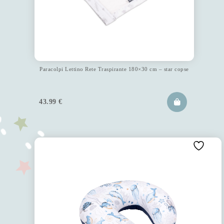
Paracolpi Lettino Rete Traspirante 180×30 cm – star copse
43.99
€