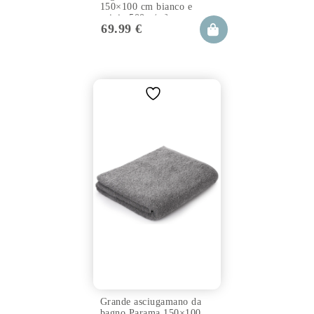
150×100 cm bianco e
grigio 500 g/m²
69.99
€
Grande asciugamano da
bagno Parama 150×100