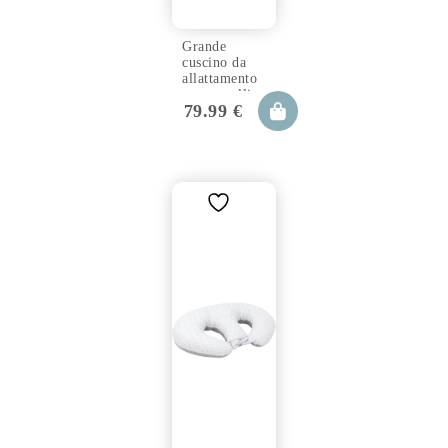
Grande
cuscino da
allattamento
per gemelli
79.99
€
TWIN star
copse
100×57 cm