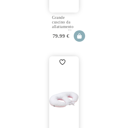
Grande
cuscino da
allattamento
per gemelli
79.99
€
TWIN
animaland
100×57 cm