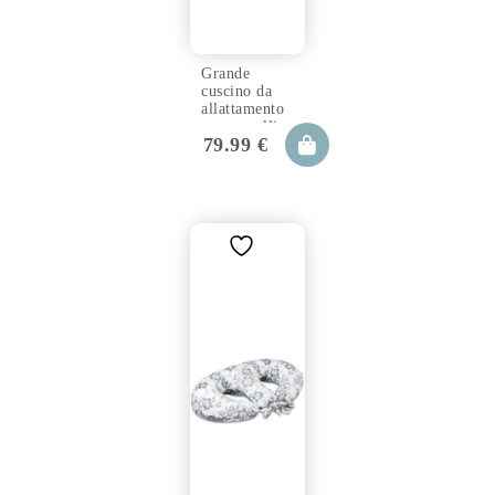
Grande
cuscino da
allattamento
per gemelli
79.99
€
TWIN aurora
100×57 cm