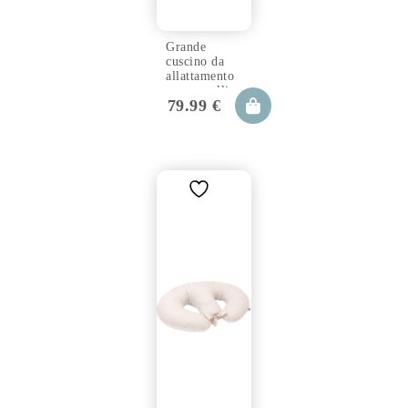
Grande
cuscino da
allattamento
per gemelli
79.99
€
TWIN
polaris
100×57 cm