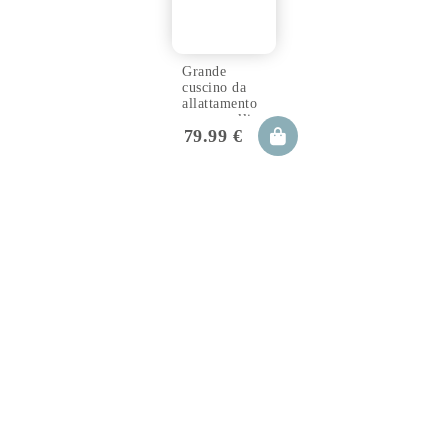
Grande
cuscino da
allattamento
per gemelli
79.99
€
magnolia
100x57x18
cm