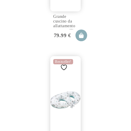
Grande
cuscino da
allattamento
per gemelli
79.99
€
TWIN lui
dots 100×57
cm
Bestseller!