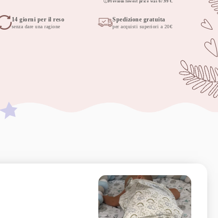
Previous lowest price was
67.99
€
.
14 giorni per il reso
Spedizione gratuita
senza dare una ragione
per acquisti superiori a 20€