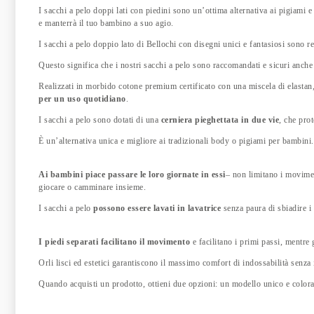
I sacchi a pelo doppi lati con piedini sono un’ottima alternativa ai pigiami 
e manterrà il tuo bambino a suo agio.
I sacchi a pelo doppio lato di Bellochi con disegni unici e fantasiosi sono re
Questo significa che i nostri sacchi a pelo sono raccomandati e sicuri anche
Realizzati in morbido cotone premium certificato con una miscela di elastan
per un uso quotidiano
.
I sacchi a pelo sono dotati di una
cerniera pieghettata in due vie
, che pro
È un’alternativa unica e migliore ai tradizionali body o pigiami per bambini.
Ai bambini piace passare le loro giornate in essi
– non limitano i movimen
giocare o camminare insieme.
I sacchi a pelo
possono essere lavati in lavatrice
senza paura di sbiadire i 
I piedi separati facilitano il movimento
e facilitano i primi passi, mentre 
Orli lisci ed estetici garantiscono il massimo comfort di indossabilità senza i
Quando acquisti un prodotto, ottieni due opzioni: un modello unico e colorat