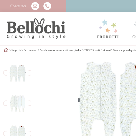
Contattaci
PRODOTTI
C
Negozio
Per neonati
Sacchi nanna reversibili con piedini
TOG 2.5 - età 3-4 anni
Sacco a pelo doppio