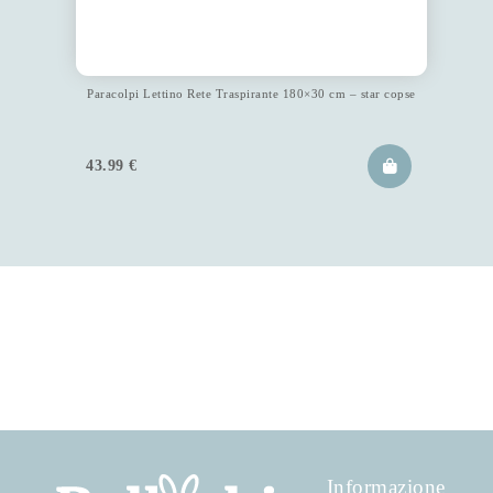
Paracolpi Lettino Rete Traspirante 180×30 cm – star copse
43.99
€
Informazione