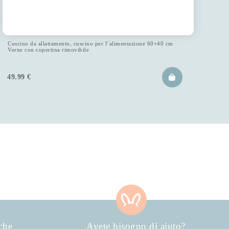
Cuscino da allattamento, cuscino per l’alimentazione 60×40 cm
Verne con copertina rimovibile
49.99
€
che
Avete bisogno di aiuto?