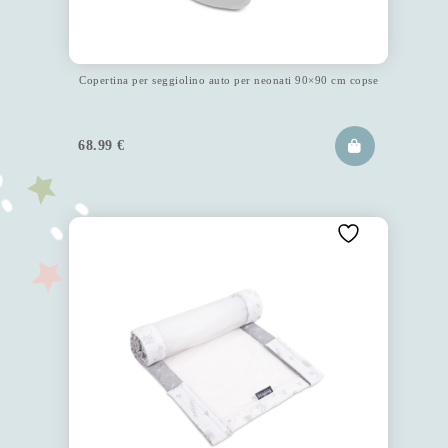
Copertina per seggiolino auto per neonati 90×90 cm copse
68.99
€