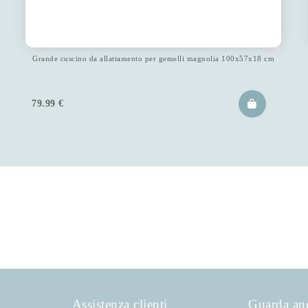
Grande cuscino da allattamento per gemelli magnolia 100x57x18 cm
79.99
€
Assistenza clienti
Guarda an