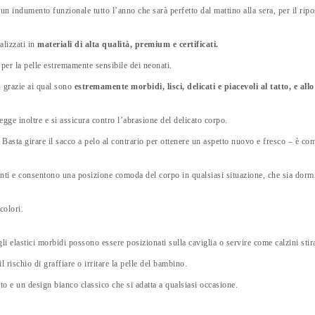
e un indumento funzionale tutto l’anno che sarà perfetto dal mattino alla sera, per il ri
alizzati in
materiali di alta qualità, premium e certificati.
 per la pelle estremamente sensibile dei neonati.
, grazie ai qual sono
estremamente morbidi, lisci, delicati e piacevoli al tatto, e al
tegge inoltre e si assicura contro l’abrasione del delicato corpo.
 Basta girare il sacco a pelo al contrario per ottenere un aspetto nuovo e fresco – è c
ti e consentono una posizione comoda del corpo in qualsiasi situazione, che sia dormire
colori.
gli elastici morbidi possono essere posizionati sulla caviglia o servire come calzini stirat
l rischio di graffiare o irritare la pelle del bambino.
o e un design bianco classico che si adatta a qualsiasi occasione.