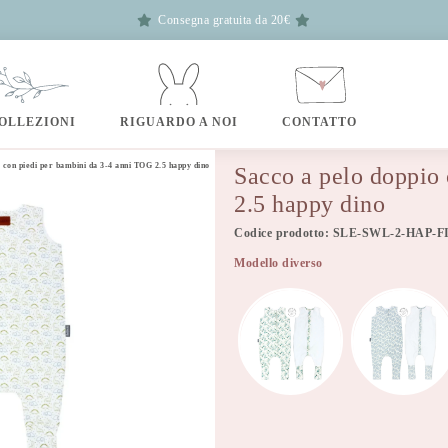
Consegna gratuita da 20€
OLLEZIONI
RIGUARDO A NOI
CONTATTO
 con piedi per bambini da 3-4 anni TOG 2.5 happy dino
Sacco a pelo doppio
2.5 happy dino
Codice prodotto: SLE-SWL-2-HAP-F
Modello diverso