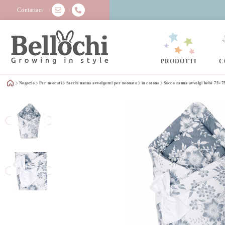
Contattaci
PRODOTTI
C
Negozio
Per neonati
Sacchi nanna avvolgenti per neonato
in cotone
Sacco nanna avvolgi bebè 75×7