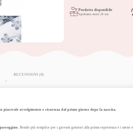
bebè
75x75
Prodotto disponibile
Spediamo entro 24 ore
cm
magnolia
quantità
RECENSIONI (0)
n piacevole avvolgimento e sicurezza dal primo giorno dopo la nascita.
 passeggino.
Rende più semplice per i giovani genitori alla prima esperienza e i meno 