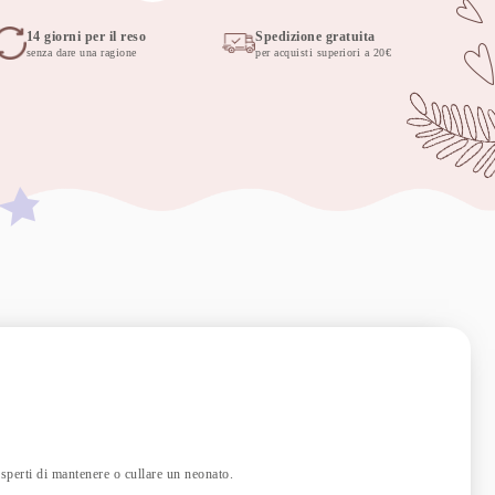
14 giorni per il reso
Spedizione gratuita
senza dare una ragione
per acquisti superiori a 20€
esperti di mantenere o cullare un neonato.