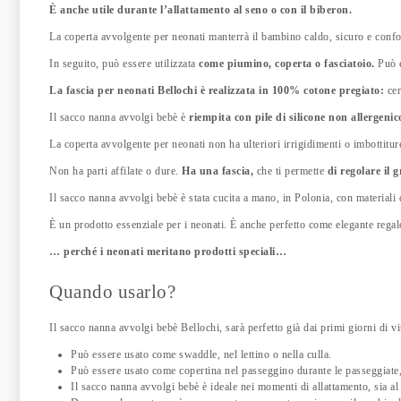
È anche utile durante l’allattamento al seno o con il biberon.
La coperta avvolgente per neonati manterrà il bambino caldo, sicuro e confo
In seguito, può essere utilizzata
come piumino, coperta o fasciatoio.
Può e
La fascia per neonati Bellochi è realizzata in 100% cotone pregiato:
cer
Il sacco nanna avvolgi bebè è
riempita con pile di silicone non allergenic
La coperta avvolgente per neonati non ha ulteriori irrigidimenti o imbottitur
Non ha parti affilate o dure.
Ha una fascia,
che ti permette
di regolare il 
Il sacco nanna avvolgi bebè è stata cucita a mano, in Polonia, con materiali d
È un prodotto essenziale per i neonati. È anche perfetto come elegante rega
… perché i neonati meritano prodotti speciali…
Quando usarlo?
Il sacco nanna avvolgi bebè Bellochi, sarà perfetto già dai primi giorni di 
Può essere usato come swaddle, nel lettino o nella culla.
Può essere usato come copertina nel passeggino durante le passeggiate, 
Il sacco nanna avvolgi bebè è ideale nei momenti di allattamento, sia al