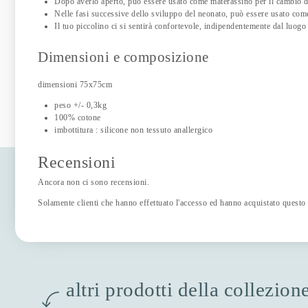
Dopo averlo aperto, può essere usato come materassino per il cambio d
Nelle fasi successive dello sviluppo del neonato, può essere usato come
Il tuo piccolino ci si sentirà confortevole, indipendentemente dal luogo 
Dimensioni e composizione
dimensioni 75x75cm
peso +/- 0,3kg
100% cotone
imbottitura : silicone non tessuto anallergico
Recensioni
Ancora non ci sono recensioni.
Solamente clienti che hanno effettuato l'accesso ed hanno acquistato questo
altri prodotti della collezio