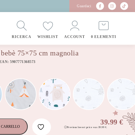
Guardaci
RICERCA
WISHLIST
ACCOUNT
0 ELEMENTI
i bebè 75×75 cm magnolia
 EAN: 5907771368573
39.99
€
 CARRELLO
Previous lowest price was
39.99
€
.