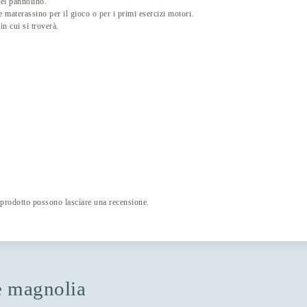
el pannolino.
 materassino per il gioco o per i primi esercizi motori.
in cui si troverà.
 prodotto possono lasciare una recensione.
ne magnolia