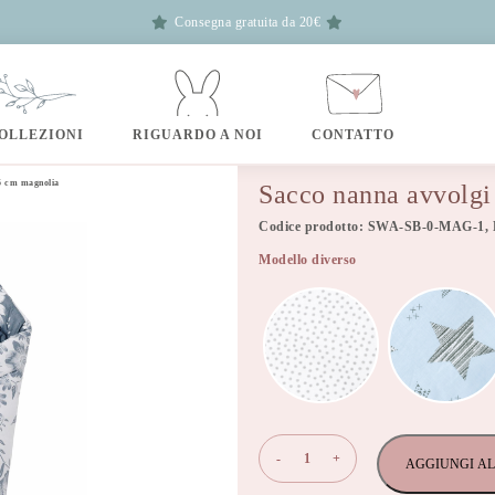
Consegna gratuita da 20€
OLLEZIONI
RIGUARDO A NOI
CONTATTO
5 cm magnolia
Sacco nanna avvolg
Codice prodotto: SWA-SB-0-MAG-1,
Modello diverso
Sacco
-
+
AGGIUNGI AL
nanna
avvolgi