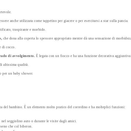
rtevole.
ssere anche utilizzata come tappetino per giacere o per esercitarsi a star sulla pancia.
tificato, traspirante e morbido.
o,
che dona alla coperta lo spessore appropriato mentre dà una sensazione di morbidez
e di cocco.
grado di avvolgimento.
È legata con un fiocco e ha una funzione decorativa aggiuntiva
i altissima qualità.
lo per un baby shower.
vita del bambino. È un elemento molto pratico del corredino e ha molteplici funzioni:
nel seggiolino auto o durante le visite dagli amici.
 seno che col biberon.