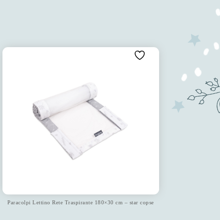
Paracolpi Lettino Rete Traspirante 180×30 cm – star copse