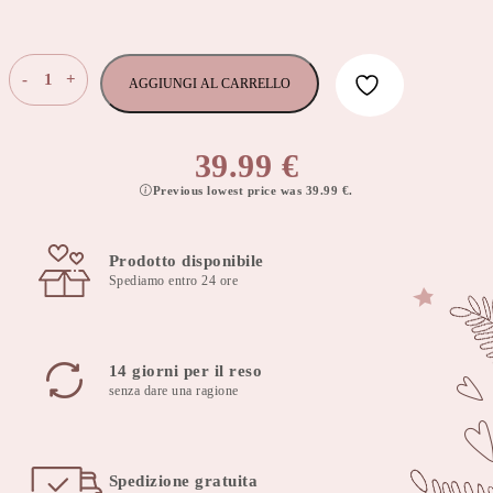
Sacco
-
+
AGGIUNGI AL CARRELLO
nanna
avvolgi
bebè
39.99
€
75x75
Previous lowest price was
39.99
€
.
cm
pink
berry
Prodotto disponibile
quantità
Spediamo entro 24 ore
14 giorni per il reso
senza dare una ragione
Spedizione gratuita