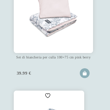
Set di biancheria per culla 100×75 cm pink berry
39.99
€