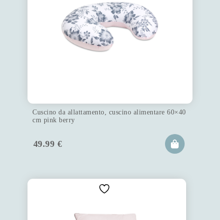
Cuscino da allattamento, cuscino alimentare 60×40
cm pink berry
49.99
€