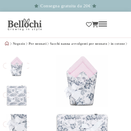
Consegna gratuita da 20€
Negozio
Per neonati
Sacchi nanna avvolgenti per neonato
in cotone