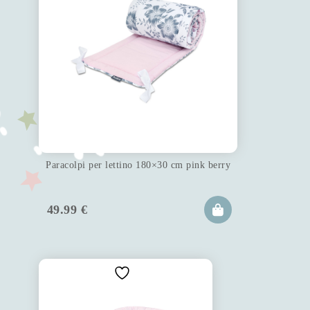
Paracolpi per lettino 180×30 cm pink berry
49.99
€