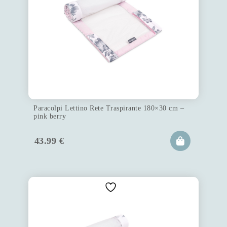
Paracolpi Lettino Rete Traspirante 180×30 cm –
pink berry
43.99
€