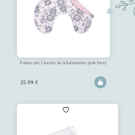
Fodera per Cuscino da Allattamento pink berry
25.99
€