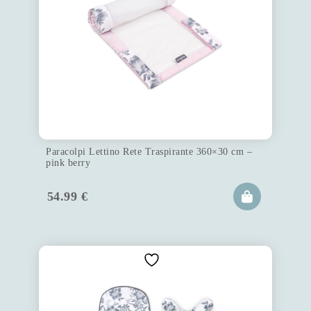
Paracolpi Lettino Rete Traspirante 360×30 cm –
pink berry
54.99
€