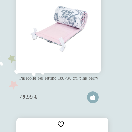
Paracolpi per lettino 180×30 cm pink berry
49.99
€