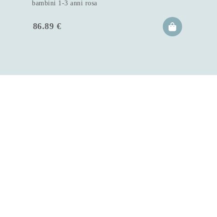
bambini 1-3 anni rosa
86.89
€