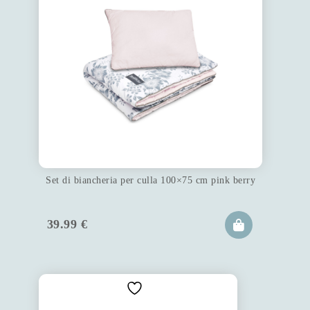
Set di biancheria per culla 100×75 cm pink berry
39.99
€