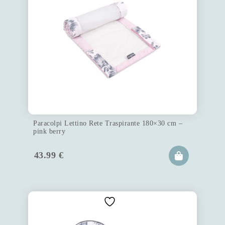
Paracolpi Lettino Rete Traspirante 180×30 cm –
pink berry
43.99
€