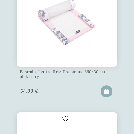
Paracolpi Lettino Rete Traspirante 360×30 cm –
pink berry
54.99
€