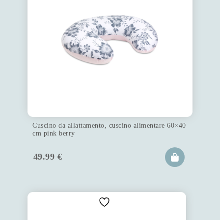
Cuscino da allattamento, cuscino alimentare 60×40
cm pink berry
49.99
€