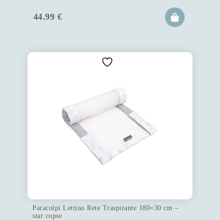
44.99
€
Paracolpi Lettino Rete Traspirante 180×30 cm –
star copse