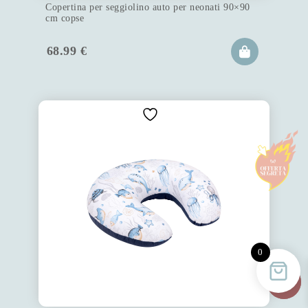
Copertina per seggiolino auto per neonati 90×90
cm copse
68.99
€
0