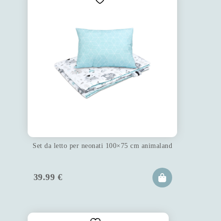
Set da letto per neonati 100×75 cm animaland
39.99
€