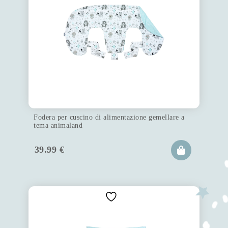
Fodera per cuscino di alimentazione gemellare a
tema animaland
39.99
€