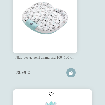
Nido per gemelli animaland 100×100 cm
79.99
€