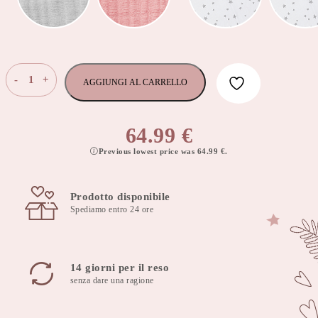
Riduttore
-
+
AGGIUNGI AL CARRELLO
nido
100x60
cm
64.99
€
animaland
Previous lowest price was
64.99
€
.
quantità
Prodotto disponibile
Spediamo entro 24 ore
14 giorni per il reso
senza dare una ragione