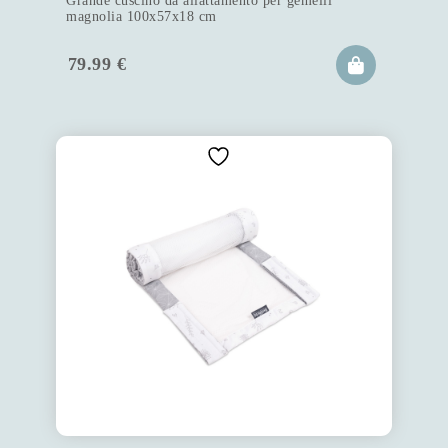
Grande cuscino da allattamento per gemelli
magnolia 100x57x18 cm
79.99
€