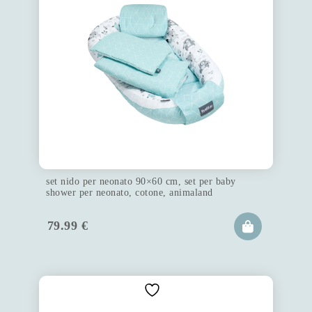
set nido per neonato 90×60 cm, set per baby
shower per neonato, cotone, animaland
79.99
€