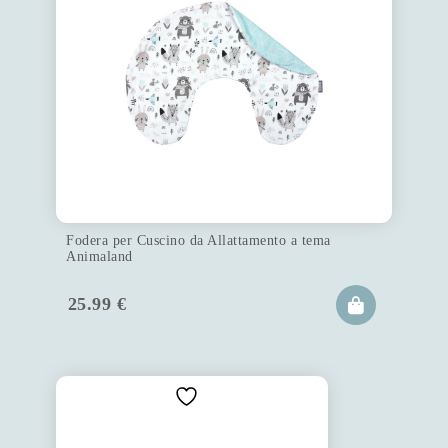
Fodera per Cuscino da Allattamento a tema
Animaland
25.99
€