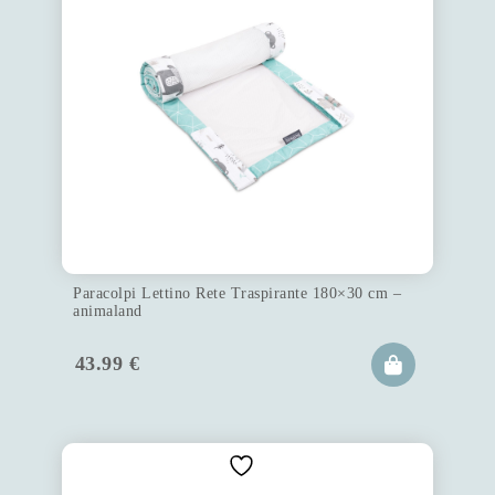
Paracolpi Lettino Rete Traspirante 180×30 cm –
animaland
43.99
€