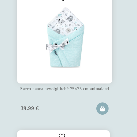
Sacco nanna avvolgi bebè 75×75 cm animaland
39.99
€