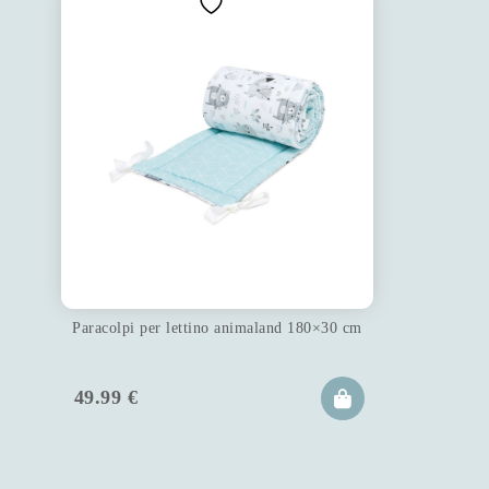
Paracolpi per lettino animaland 180×30 cm
49.99
€