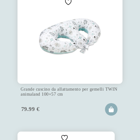
Grande cuscino da allattamento per gemelli TWIN
animaland 100×57 cm
79.99
€