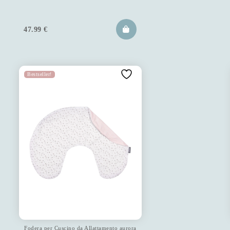
47.99
€
Bestseller!
Fodera per Cuscino da Allattamento aurora