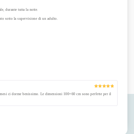
e, durante tutta la notte.
nto sotto la supervisione di un adulto.
Valutato
5
di 3 mesi ci dorme benissimo. Le dimensioni 100×60 cm sono perfette per il
su 5