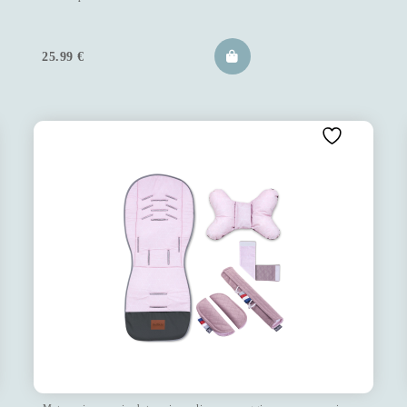
25.99
€