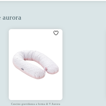
e aurora
Cuscino gravidanza a forma di V Aurora