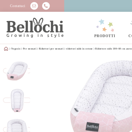
Contattaci
PRODOTTI
C
Negozio
Per neonati
Riduttori per neonati
riduttori nido in cotone
Riduttore nido 100×60 cm auro