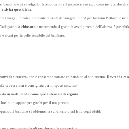
l bambino e di avvolgerlo, facendo sentire il piccolo a suo agio come nel grembo di sua
e attività quotidiane.
nte i viaggi, in hotel, o durante le visite di famiglia. Il pod per bambini Bellochi è mol
 Collegando
la chiusura
e mantenendo il grado di avvolgimento dell’alcova, è possibile 
ti e sicuri per la pelle sensibile del bambino.
otivi di sicurezza- non è consentito portare un bambino al suo interno.
Dovrebbe esser
la caduta e non è consigliata per il riposo notturno.
zarlo in molti modi, come quelli elencati di seguito:
box o un tappeto per giochi per il tuo piccolo
quando il bambino si addormenta sul divano o sul letto degli adulti.
to e ammortizzando gli urti durante le passeggiate.