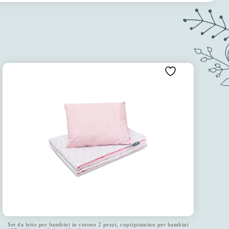
Set da letto per bambini in cotone 2 pezzi, copripiumino per bambini