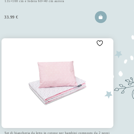
135×100 cm e federa 60×40 cm aurora
33.99
€
Set di biancheria da letto in cotone per bambini composto da 2 pezzi