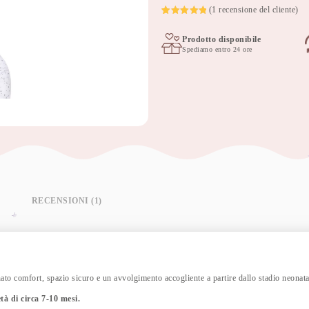
cm
(
1
recensione del cliente)
aurora
Valutato
1
5
su 5 su
quantità
Prodotto disponibile
base di
recensioni
Spediamo entro 24 ore
RECENSIONI (1)
ato comfort, spazio sicuro e un avvolgimento accogliente a partire dallo stadio neonat
età di circa 7-10 mesi.