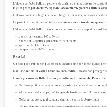
L’alcova per bebè Bellochi permette di confinare in modo sicuro lo spazio de
miglior
posto per dormire, riposare, accoccolarsi, giocare e tutte le altr
L’alcova funziona alla grande in vari luoghi e situazioni, sia a casa che dura
La parte inferiore di questo nido è stata
estesa con un involucro speciale
.
L’alcova per bebè Bellochi è realizzata con materiali di alta qualità, certifica
dimensioni esterne: 100 x 60 cm
dimensioni superficie per dormire: 70 x 30 cm
spessore del lato: 14 cm
composizione: 100% cotone
Ricorda!
Un nido per bambini non può essere utilizzato come portabebè, quindi per m
Non lasciare mai il vostro bambino incustodito.
L’alcova non protegge dal
Il nido per neonati Bellochi è un prodotto multifunzionale.
Puoi utiliz
Nell’uso quotidiano, può essere un
spazio sicuro
per dormire, un mini-
Al momento della pappa, può fungere da barriera contro il rotolamento 
Nella culla,
protegge il bambino dagli urti contro le sbarre rigide.
Nel passeggino,
funge da materasso supplementare, avvolgendo il neona