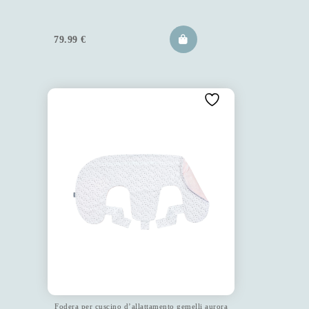
79.99
€
Fodera per cuscino d’allattamento gemelli aurora