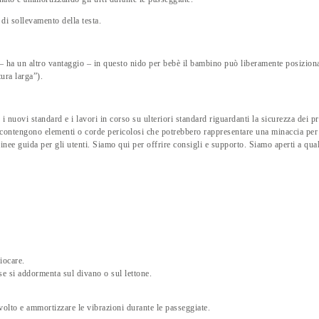
 di sollevamento della testa.
– ha un altro vantaggio – in questo nido per bebè il bambino può liberamente posiziona
ura larga”).
nuovi standard e i lavori in corso su ulteriori standard riguardanti la sicurezza dei pro
on contengono elementi o corde pericolosi che potrebbero rappresentare una minaccia per 
inee guida per gli utenti. Siamo qui per offrire consigli e supporto. Siamo
aperti a qua
iocare.
e si addormenta sul divano o sul lettone.
volto e ammortizzare le vibrazioni durante le passeggiate.