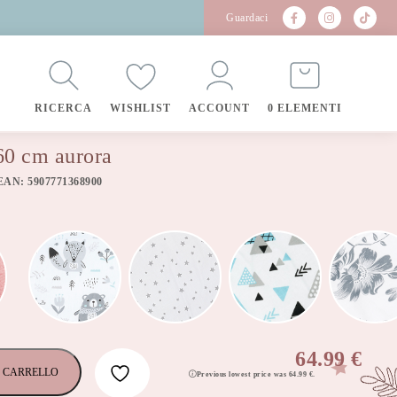
Guardaci
RICERCA
WISHLIST
ACCOUNT
0 ELEMENTI
60 cm aurora
EAN: 5907771368900
64.99
€
 CARRELLO
Previous lowest price was
64.99
€
.