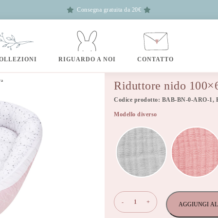
Consegna gratuita da 20€
OLLEZIONI
RIGUARDO A NOI
CONTATTO
ra
Riduttore nido 100×
Codice prodotto: BAB-BN-0-ARO-1, 
Modello diverso
Riduttore
-
+
AGGIUNGI AL
nido
100x60