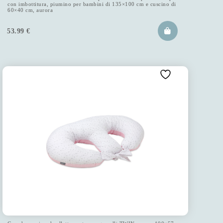
con imbottitura, piumino per bambini di 135×100 cm e cuscino di
60×40 cm, aurora
53.99
€