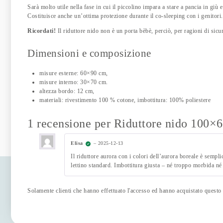
Sarà molto utile nella fase in cui il piccolino impara a stare a pancia in giù e 
Costituisce anche un’ottima protezione durante il co-sleeping con i genitori. 
Ricordati!
Il riduttore nido non è un porta bèbè, perciò, per ragioni di sicu
Dimensioni e composizione
misure esterne: 60×90 cm,
misure interno: 30×70 cm.
altezza bordo: 12 cm,
materiali: rivestimento 100 % cotone, imbottitura: 100% poliestere
1 recensione per
Riduttore nido 100×
Elisa
–
2025-12-13
Il riduttore aurora con i colori dell’aurora boreale è sempl
lettino standard. Imbottitura giusta – né troppo morbida né
Solamente clienti che hanno effettuato l'accesso ed hanno acquistato questo