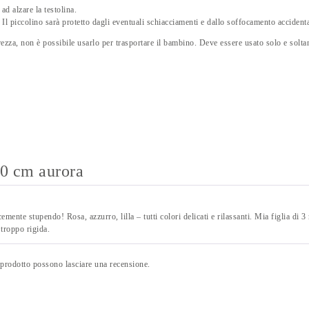
ad alzare la testolina.
Il piccolino sarà protetto dagli eventuali schiacciamenti e dallo soffocamento accidental
rezza, non è possibile usarlo per trasportare il bambino. Deve essere usato solo e solta
60 cm aurora
icemente stupendo! Rosa, azzurro, lilla – tutti colori delicati e rilassanti. Mia figlia 
 troppo rigida.
 prodotto possono lasciare una recensione.