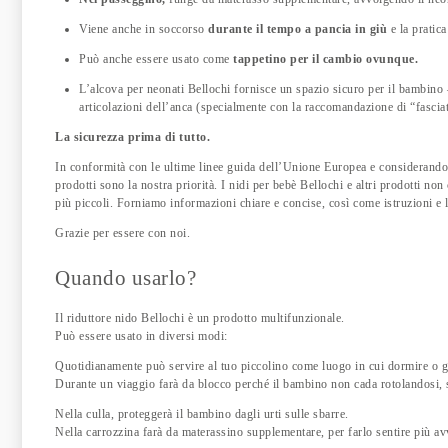
Viene anche in soccorso
durante il tempo a pancia in giù
e la pratica
Può anche essere usato come
tappetino per il cambio ovunque.
L’alcova per neonati Bellochi fornisce un spazio sicuro per il bambino 
articolazioni dell’anca (specialmente con la raccomandazione di “fasciat
La sicurezza prima di tutto.
In conformità con le ultime linee guida dell’Unione Europea e considerando i 
prodotti sono la nostra priorità. I nidi per bebè Bellochi e altri prodotti n
più piccoli. Forniamo informazioni chiare e concise, così come istruzioni e l
Grazie per essere con noi.
Quando usarlo?
Il riduttore nido Bellochi è un prodotto multifunzionale.
Può essere usato in diversi modi:
Quotidianamente può servire al tuo piccolino come luogo in cui dormire o g
Durante un viaggio farà da blocco perché il bambino non cada rotolandosi, s
Nella culla, proteggerà il bambino dagli urti sulle sbarre.
Nella carrozzina farà da materassino supplementare, per farlo sentire più av