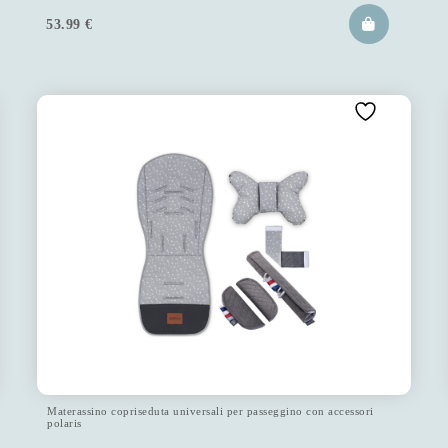
53.99
€
Materassino copriseduta universali per passeggino con accessori
polaris