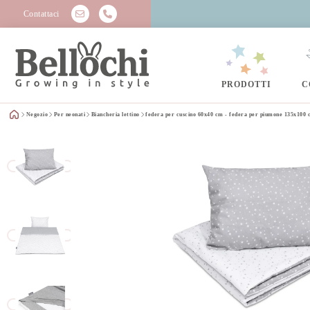
Contattaci
PRODOTTI
C
Negozio
Per neonati
Biancheria lettino
federa per cuscino 60x40 cm - federa per piumone 135x100