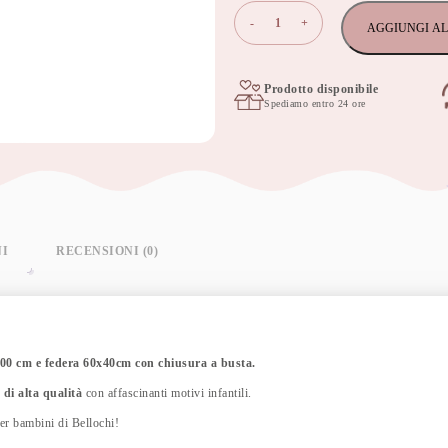
Set
-
+
AGGIUNGI AL
di
biancheria
da
letto
Prodotto disponibile
Spediamo entro 24 ore
per
bambini
in
cotone
2
pezzi,
copripiumino
per
bambini
NI
RECENSIONI (0)
135x100
cm
e
federa
60x40
cm
100 cm e federa 60x40cm con chiusura a busta.
polaris
 di alta qualità
con affascinanti motivi infantili.
quantità
per bambini di Bellochi!