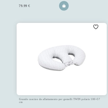
79.99
€
Grande cuscino da allattamento per gemelli TWIN polaris 100×57
cm