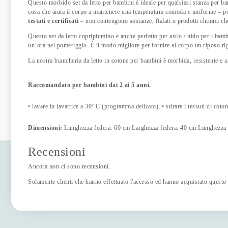
Questo morbido set da letto per bambini è ideale per qualsiasi stanza per b
cosa che aiuta il corpo a mantenere una temperatura comoda e uniforme – pe
testati e certificati
– non contengono sostanze, ftalati o prodotti chimici ch
Questo set da letto copripiumino è anche perfetto per asilo / nido per i bam
un’ora nel pomeriggio.
È il modo migliore per fornire al corpo un riposo ri
La nostra biancheria da letto in cotone per bambini è morbida, resistente e
Raccomandato per bambini dai 2 ai 5 anni.
• lavare in lavatrice a 30º C (programma delicato), • stirare i tessuti di cot
Dimensioni:
Lunghezza federa: 60 cm Larghezza federa: 40 cm Lunghezz
Recensioni
Ancora non ci sono recensioni.
Solamente clienti che hanno effettuato l'accesso ed hanno acquistato questo