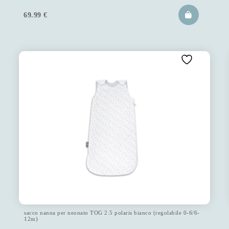
69.99
€
sacco nanna per neonato TOG 2.5 polaris bianco (regolabile 0-6/6-
12m)