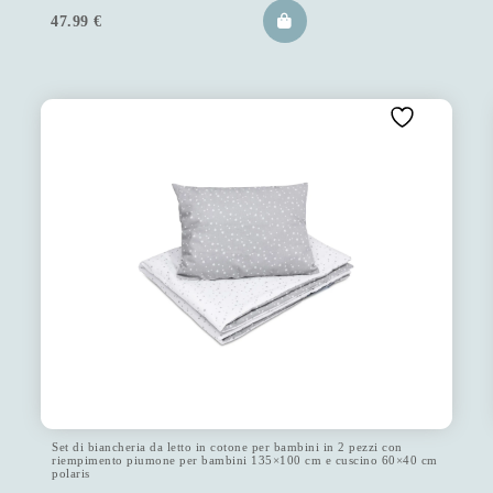
47.99
€
Set di biancheria da letto in cotone per bambini in 2 pezzi con
riempimento piumone per bambini 135×100 cm e cuscino 60×40 cm
polaris