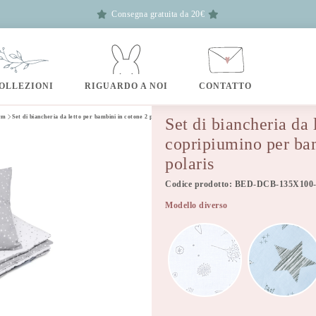
Consegna gratuita da 20€
OLLEZIONI
RIGUARDO A NOI
CONTATTO
 cm
Set di biancheria da letto per bambini in cotone 2 pezzi, copripiumino per bambini 135×100 cm e federa 60×40
Set di biancheria da 
copripiumino per ba
polaris
Codice prodotto: BED-DCB-135X100
Modello diverso