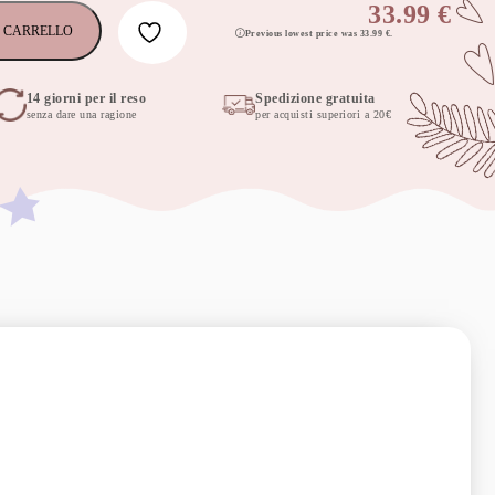
33.99
€
 CARRELLO
Previous lowest price was
33.99
€
.
14 giorni per il reso
Spedizione gratuita
senza dare una ragione
per acquisti superiori a 20€