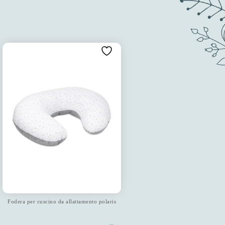
Fodera per cuscino da allattamento polaris