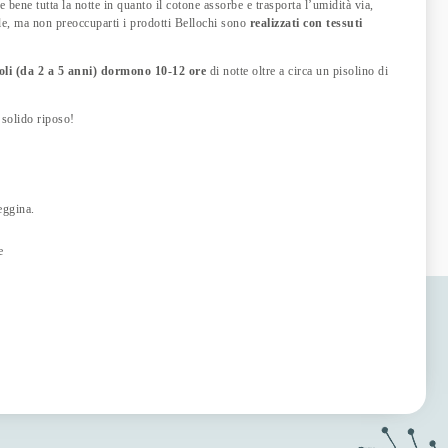
bene tutta la notte in quanto il cotone assorbe e trasporta l’umidità via,
le, ma non preoccuparti i prodotti Bellochi sono
realizzati con tessuti
ccoli (da 2 a 5 anni) dormono 10-12 ore
di notte oltre a circa un pisolino di
 solido riposo!
eggina.
e