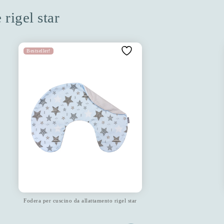
 rigel star
Bestseller!
Fodera per cuscino da allattamento rigel star