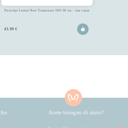
Paracolpi Lettino Rete Traspirante 180×30 cm – star copse
43.99
€
che
Avete bisogno di aiuto?