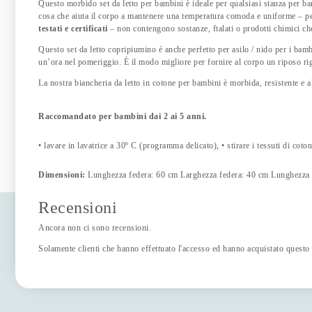
Questo morbido set da letto per bambini è ideale per qualsiasi stanza per b
cosa che aiuta il corpo a mantenere una temperatura comoda e uniforme – pe
testati e certificati
– non contengono sostanze, ftalati o prodotti chimici ch
Questo set da letto copripiumino è anche perfetto per asilo / nido per i bam
un’ora nel pomeriggio.
È il modo migliore per fornire al corpo un riposo ri
La nostra biancheria da letto in cotone per bambini è morbida, resistente e
Raccomandato per bambini dai 2 ai 5 anni.
• lavare in lavatrice a 30º C (programma delicato), • stirare i tessuti di cot
Dimensioni:
Lunghezza federa: 60 cm Larghezza federa: 40 cm Lunghezz
Recensioni
Ancora non ci sono recensioni.
Solamente clienti che hanno effettuato l'accesso ed hanno acquistato questo