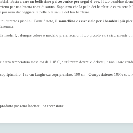
ambini. Basta creare un
bellissimo palcoscenico per sogni d’oro.
Il tuo bambino dorme 
rfetto per una buona notte di sonno. Sappiamo che la pelle dei bambini è extra sensibi
e possono danneggiare la pelle o la salute del tuo bambino.
bini durante i pisolini. Come è noto,
il sonnellino è essenziale per i bambini più pi
generante.
 alla moda. Qualunque colore o modello preferiscano, il tuo piccolo avrà sicuramente un
one a una temperatura massima di 110º C, • utilizzare detersivi delicati, • non usare cand
a copripiumino: 135 cm Larghezza copripiumino: 100 cm
Composizione:
100% coton
 prodotto possono lasciare una recensione.