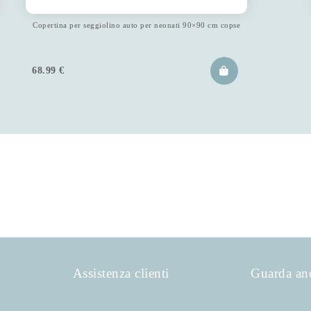
Copertina per seggiolino auto per neonati 90×90 cm copse
68.99
€
Assistenza clienti
Guarda an