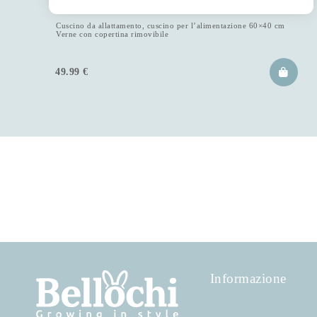
Cuscino da allattamento, cuscino per l’alimentazione 60×40 cm
Verne con copertina rimovibile
49.99
€
Informazione