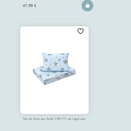
47.99
€
Set da letto per bebè 100×75 cm rigel star