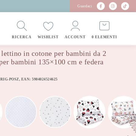
Guardaci
RICERCA
WISHLIST
ACCOUNT
0 ELEMENTI
60×40 cm, rigiel star
 lettino in cotone per bambini da 2
 per bambini 135×100 cm e federa
-RIG-POSZ, EAN: 5904024524625