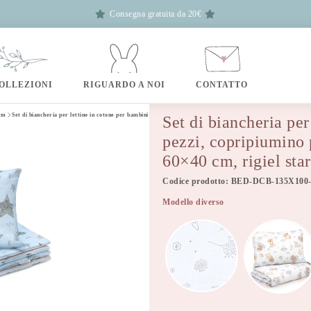
Consegna gratuita da 20€
OLLEZIONI
RIGUARDO A NOI
CONTATTO
 cm
Set di biancheria per lettino in cotone per bambini da 2 pezzi, copripiumino per bambini 135×100 cm e federa 
Set di biancheria per
pezzi, copripiumino
60×40 cm, rigiel star
Codice prodotto: BED-DCB-135X100
Modello diverso