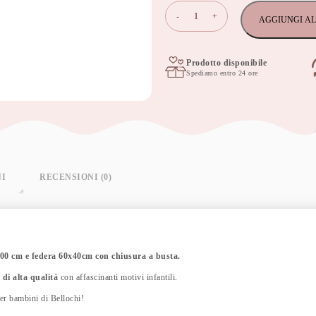
Set
-
+
AGGIUNGI AL
di
biancheria
per
lettino
Prodotto disponibile
Spediamo entro 24 ore
in
cotone
per
bambini
da
2
pezzi,
copripiumino
per
NI
RECENSIONI (0)
bambini
135x100
cm
e
federa
60x40
100 cm e federa 60x40cm con chiusura a busta.
cm,
 di alta qualità
con affascinanti motivi infantili.
rigiel
star
per bambini di Bellochi!
quantità