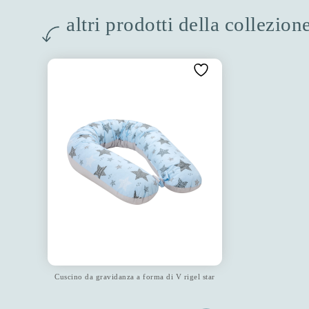
altri prodotti della collezione
Cuscino da gravidanza a forma di V rigel star