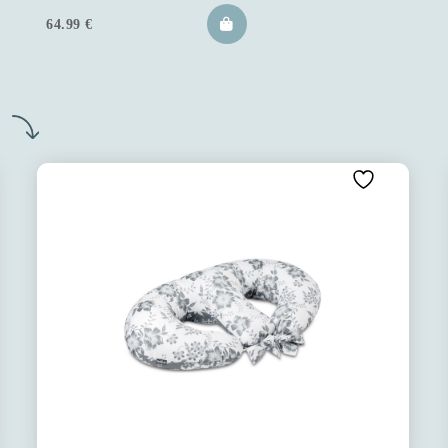
64.99
€
o