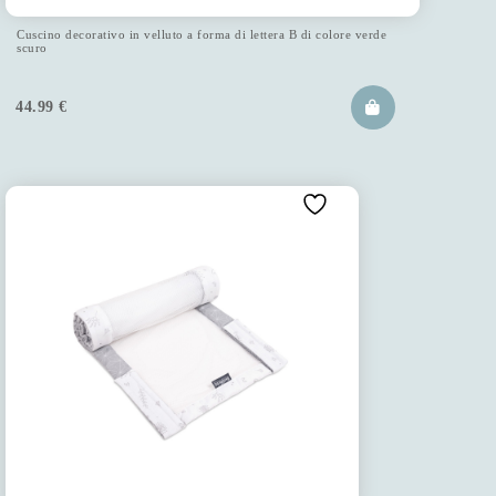
Cuscino decorativo in velluto a forma di lettera B di colore verde
scuro
44.99
€