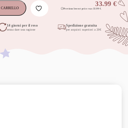
33.99
€
 CARRELLO
Previous lowest price was
33.99
€
.
14 giorni per il reso
Spedizione gratuita
senza dare una ragione
per acquisti superiori a 20€