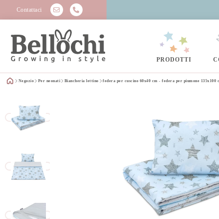
Contattaci
PRODOTTI
C
Negozio
Per neonati
Biancheria lettino
federa per cuscino 60x40 cm - federa per piumone 135x100