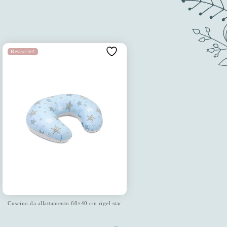
Bestseller!
Cuscino da allattamento 60×40 cm rigel star