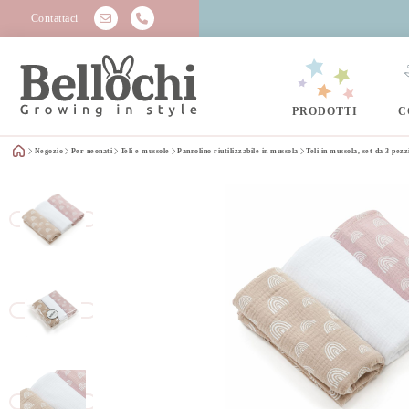
Contattaci
PRODOTTI
C
Negozio
Per neonati
Teli e mussole
Pannolino riutilizzabile in mussola
Teli in mussola, set da 3 pe