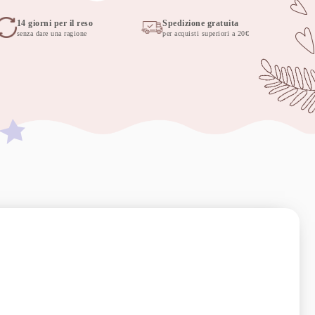
14 giorni per il reso
Spedizione gratuita
senza dare una ragione
per acquisti superiori a 20€