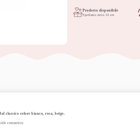
set
da
Prodotto disponibile
Spediamo entro 24 ore
3
pezzi
arcobaleno
60x80cm
quantità
 dal classico colore bianco, rosa, beige.
stile romantico.