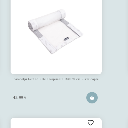
Paracolpi Lettino Rete Traspirante 180×30 cm – star copse
43.99
€