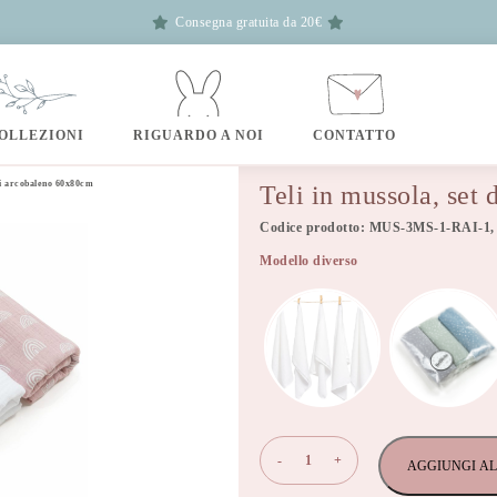
Consegna gratuita da 20€
OLLEZIONI
RIGUARDO A NOI
CONTATTO
zzi arcobaleno 60x80cm
Teli in mussola, set
Codice prodotto: MUS-3MS-1-RAI-1,
Modello diverso
Teli
-
+
AGGIUNGI AL
in
mussola,