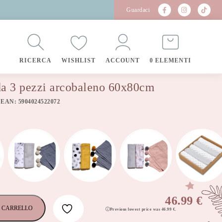
Guardaci
RICERCA
WISHLIST
ACCOUNT
0 ELEMENTI
 da 3 pezzi arcobaleno 60x80cm
 EAN: 5904024522072
46.99
€
 CARRELLO
Previous lowest price was
46.99
€
.