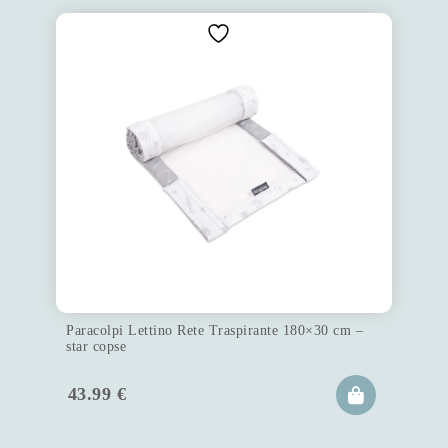
Paracolpi Lettino Rete Traspirante 180×30 cm –
star copse
43.99
€