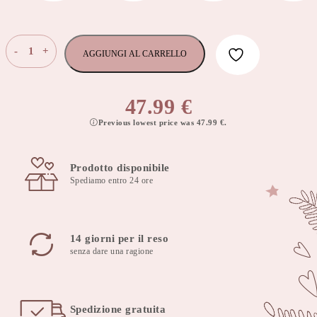
Teli
-
+
AGGIUNGI AL CARRELLO
in
mussola,
set
47.99
€
da
Previous lowest price was
47.99
€
.
5
pezzi
Sweetheart
Prodotto disponibile
60x80cm
Spediamo entro 24 ore
quantità
14 giorni per il reso
senza dare una ragione
Spedizione gratuita