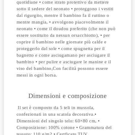
quotidiane • come strato protettivo da mettere
sotto il sedere del neonato • proteggono i vestiti
dal rigurgito, mentre il bambino fa il ruttino o
mentre mangia, • avvolgono piacevolmente il
neonato • come il doudou preferito (che non può
essere sostituito da nessun orsacchiotto), • per
coprire il bambino nelle giornate più calde e
proteggerlo dal sole • come spugnetta per il
bagnetto e come asciugamano per asciugare il
bambino • per pulire e asciugare le manine e il
viso del bambino,Con facilità possono essere
messi in ogni borsa.
Dimensioni e composizione
Il set è composto da 5 teli in mussola,
confezionati in una scatola decorativa.•
Dimensioni del singolo telo: 60×80 cm, •
Composizione: 100% cotone • Grammatura del
tessuto: 110 g/m2 • Certficato TUV