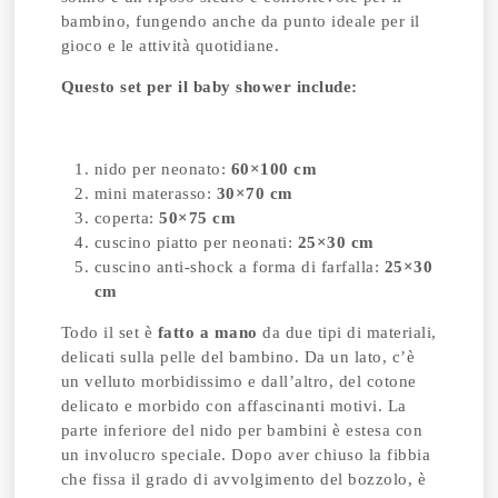
bambino, fungendo anche da punto ideale per il
gioco e le attività quotidiane.
Questo set per il baby shower include:
nido per neonato:
60×100 cm
mini materasso:
30×70 cm
coperta:
50×75 cm
cuscino piatto per neonati:
25×30 cm
cuscino anti-shock a forma di farfalla:
25×30
cm
Todo il set è
fatto a mano
da due tipi di materiali,
delicati sulla pelle del bambino. Da un lato, c’è
un velluto morbidissimo e dall’altro, del cotone
delicato e morbido con affascinanti motivi. La
parte inferiore del nido per bambini è estesa con
un involucro speciale. Dopo aver chiuso la fibbia
che fissa il grado di avvolgimento del bozzolo, è