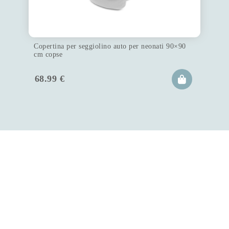
Copertina per seggiolino auto per neonati 90×90
cm copse
68.99
€