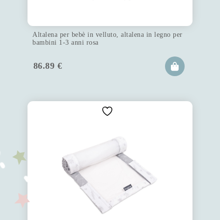
Altalena per bebè in velluto, altalena in legno per
bambini 1-3 anni rosa
86.89
€