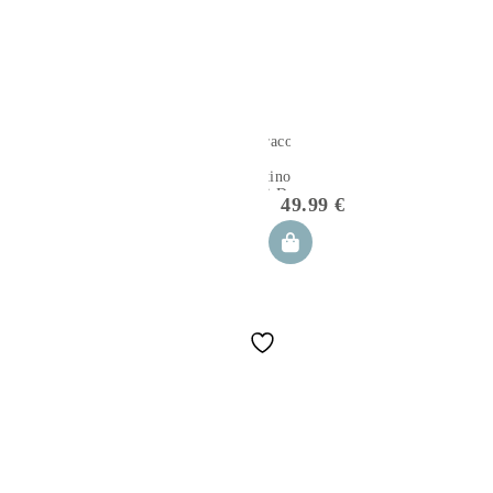
Paracolpi
per
lettino
Lui Dots
49.99
€
180×30
cm