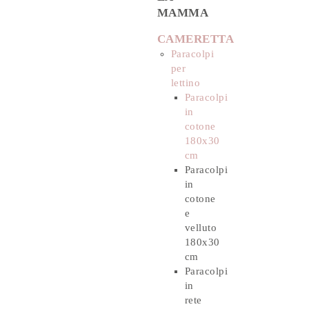
MAMMA
CAMERETTA
Paracolpi
per
lettino
Paracolpi
in
cotone
180x30
cm
Paracolpi
in
cotone
e
velluto
180x30
cm
Paracolpi
in
rete