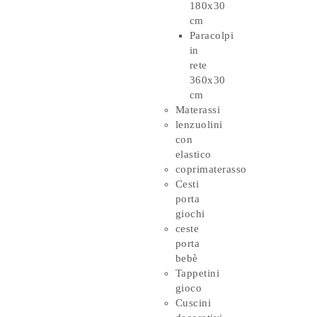
180x30
cm
Paracolpi
in
rete
360x30
cm
Materassi
lenzuolini
con
elastico
coprimaterasso
Cesti
porta
giochi
ceste
porta
bebè
Tappetini
gioco
Cuscini