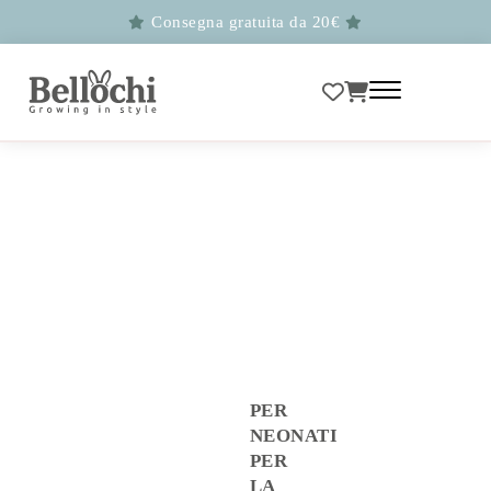
Consegna gratuita da 20€
PER
NEONATI
PER
LA