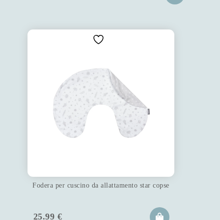
Fodera per cuscino da allattamento star copse
25.99
€