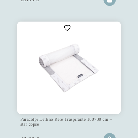
Paracolpi Lettino Rete Traspirante 180×30 cm –
star copse