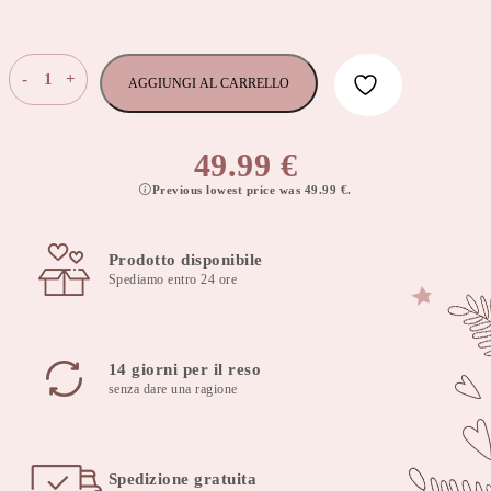
Paracolpi
-
+
AGGIUNGI AL CARRELLO
per
lettino
star
49.99
€
copse
Previous lowest price was
49.99
€
.
180×30
cm
quantità
Prodotto disponibile
Spediamo entro 24 ore
14 giorni per il reso
senza dare una ragione
Spedizione gratuita