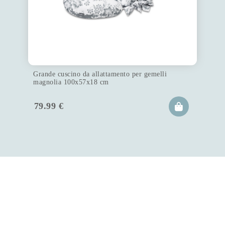
Grande cuscino da allattamento per gemelli
magnolia 100x57x18 cm
79.99
€