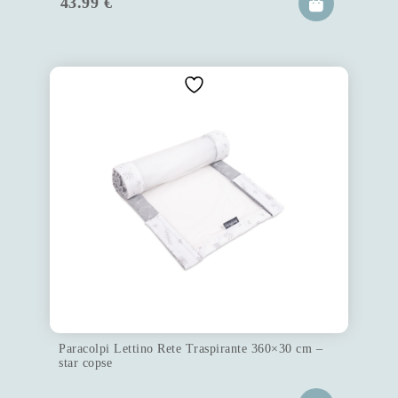
43.99
€
Paracolpi Lettino Rete Traspirante 360×30 cm –
star copse