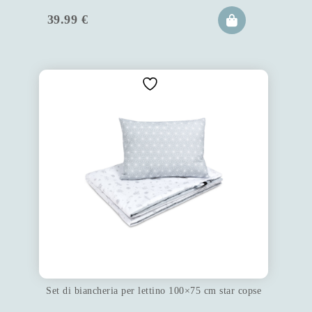
39.99
€
Set di biancheria per lettino 100×75 cm star copse