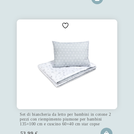
Set di biancheria da letto per bambini in cotone 2
pezzi con riempimento piumone per bambini
135×100 cm e cuscino 60×40 cm star copse
53.99
€