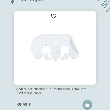
Fodera per cuscino di alimentazione gemellare
TWIN star copse
39.99
€