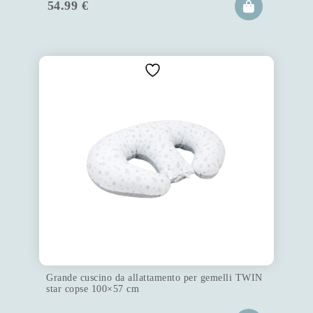
54.99
€
Grande cuscino da allattamento per gemelli TWIN
star copse 100×57 cm