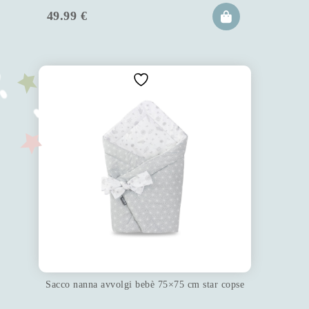
49.99
€
Sacco nanna avvolgi bebè 75×75 cm star copse