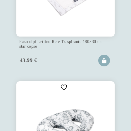
Paracolpi Lettino Rete Traspirante 180×30 cm –
star copse
43.99
€