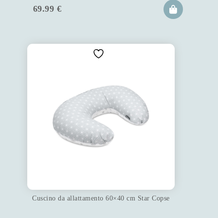
69.99
€
Cuscino da allattamento 60×40 cm Star Copse