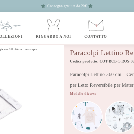
Consegna gratuita da 20€
OLLEZIONI
RIGUARDO A NOI
CONTATTO
spirante 360×30 cm – star copse
Paracolpi Lettino Re
Codice prodotto: COT-BCB-1-ROS-36
Paracolpi Lettino 360 cm – Cert
per Letto Reversibile per Mat
Modello diverso