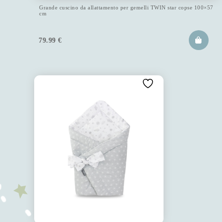
Grande cuscino da allattamento per gemelli TWIN star copse 100×57
cm
79.99
€