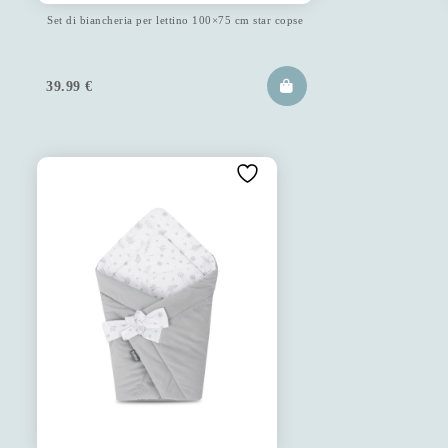
Set di biancheria per lettino 100×75 cm star copse
39.99
€