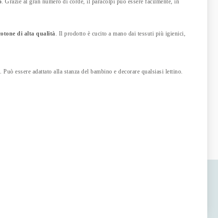
o
. Grazie al gran numero di corde, il paracolpi può essere facilmente, in
cotone di alta qualità
. Il prodotto è cucito a mano dai tessuti più igienici,
 Può essere adattato alla stanza del bambino e decorare qualsiasi lettino.