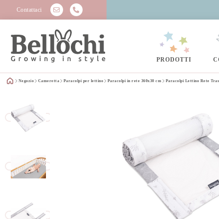
Contattaci
PRODOTTI
C
Negozio
Cameretta
Paracolpi per lettino
Paracolpi in rete 360x30 cm
Paracolpi Lettino Rete Tra