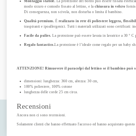
Montaggio stabile.
La protezione del bordo può essere fissata estetica
modo sicuro e comodo fissato al lettino, e la
chiusura in velcro
fornis
Di conseguenza, non scivola, non disturba o limita il bambino.
Qualità premium.
È
realizzato in rete di poliestere leggera, flessibi
traspiranti e ipoallergenici. Tutti i materiali utilizzati sono certificati:
Facile da pulire.
La protezione può essere lavata in lavatrice a 30 ° C p
Regalo fantastico.
La protezione è l’ideale come regalo per un baby sho
ATTENZIONE! Rimuovere il paracolpi dal lettino se il bambino può 
dimensioni: lunghezza: 360 cm, altezza: 30 cm,
100% poliestere, 100% cotone
lunghezza delle corde 25 cm circa.
Recensioni
Ancora non ci sono recensioni.
Solamente clienti che hanno effettuato l'accesso ed hanno acquistato questo