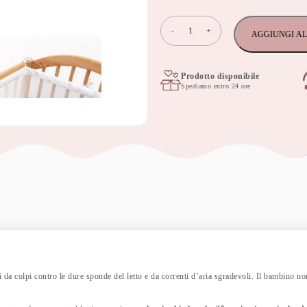
Paracolpi
-
+
AGGIUNGI AL
Lettino
Rete
Traspirante
360×30
Prodotto disponibile
Spediamo entro 24 ore
cm
-
star
copse
quantità
 da colpi contro le dure sponde del letto e da correnti d’aria sgradevoli. Il bambino no