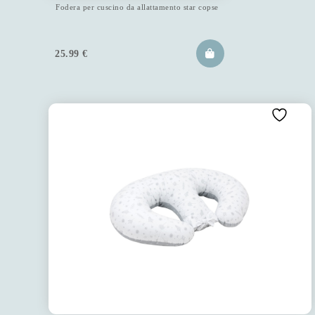
Fodera per cuscino da allattamento star copse
25.99
€