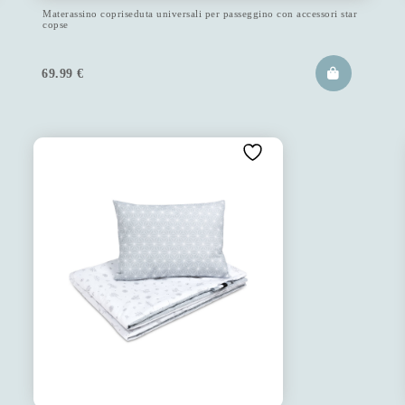
Materassino copriseduta universali per passeggino con accessori star
copse
69.99
€