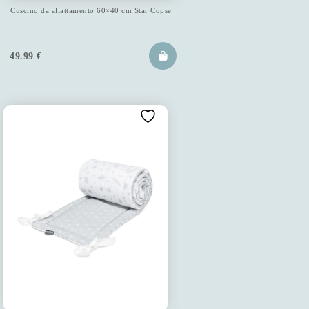
Cuscino da allattamento 60×40 cm Star Copse
49.99
€