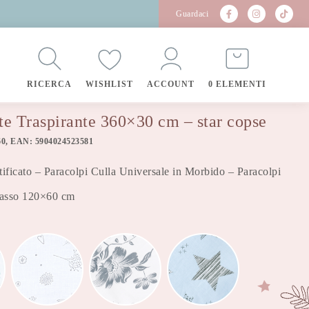
Guardaci
RICERCA
WISHLIST
ACCOUNT
0 ELEMENTI
te Traspirante 360×30 cm – star copse
0, EAN: 5904024523581
ificato – Paracolpi Culla Universale in Morbido – Paracolpi
erasso 120×60 cm