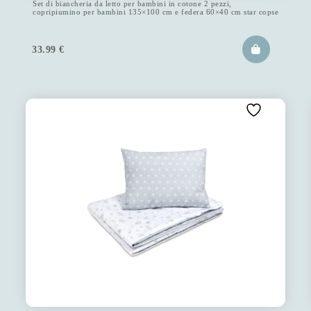
Set di biancheria da letto per bambini in cotone 2 pezzi,
copripiumino per bambini 135×100 cm e federa 60×40 cm star copse
33.99
€