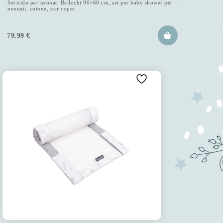
Set nido per neonati Bellochi 90×60 cm, set per baby shower per
neonati, cotone, star copse
79.99
€