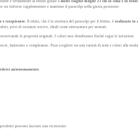
mente e fermamente al lettino grazie a
molte cinghie lunghe 25 cm in cima e in fond
ce un rinforzo supplementare e mantiene il paracolpi nella giusta posizione.
le e traspirante.
Il telaio, che è la struttura del paracolpi per il lettino, è
realizzato in 
 inodori, privi di sostanze nocive, ideali come attrezzatura per neonati.
reservando le proprietà originali. I colori non sbiadiranno finché segui le istruzioni.
wer, battesimo o compleanno. Puoi scegliere tra una varietà di temi e colori alla moda.
sedersi autonomamente.
 prodotto possono lasciare una recensione.