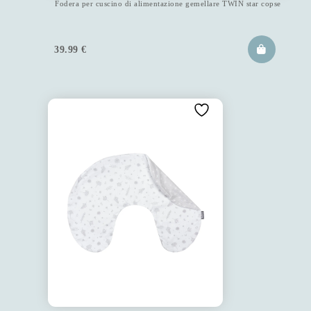
Fodera per cuscino di alimentazione gemellare TWIN star copse
39.99
€