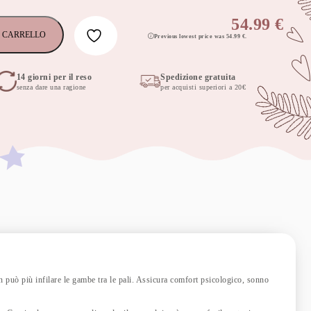
54.99
€
 CARRELLO
Previous lowest price was
54.99
€
.
14 giorni per il reso
Spedizione gratuita
senza dare una ragione
per acquisti superiori a 20€
n può più infilare le gambe tra le pali. Assicura comfort psicologico, sonno