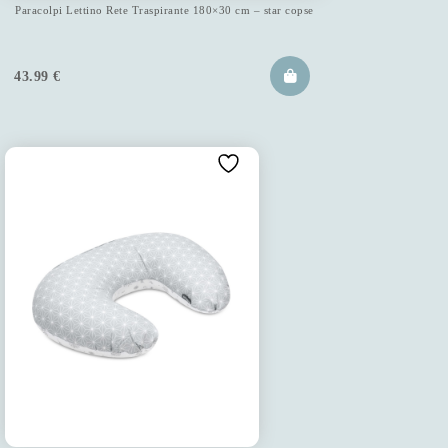
Paracolpi Lettino Rete Traspirante 180×30 cm – star copse
43.99
€