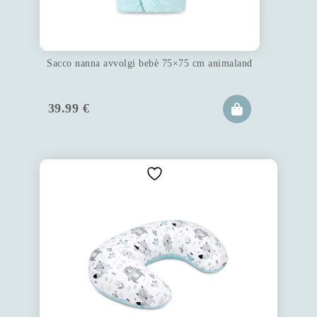
Sacco nanna avvolgi bebè 75×75 cm animaland
39.99
€