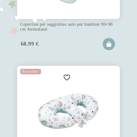
Copertina per seggiolino auto per bambini 90×90
cm Animaland
68.99
€
Bestseller!