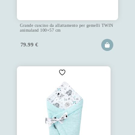
Grande cuscino da allattamento per gemelli TWIN
animaland 100×57 cm
79.99
€