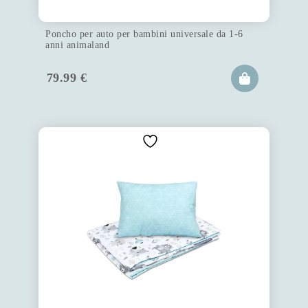
Poncho per auto per bambini universale da 1-6
anni animaland
79.99
€