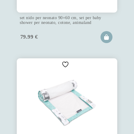
set nido per neonato 90×60 cm, set per baby
shower per neonato, cotone, animaland
79.99
€