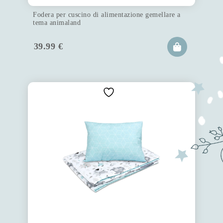
Fodera per cuscino di alimentazione gemellare a
tema animaland
39.99
€