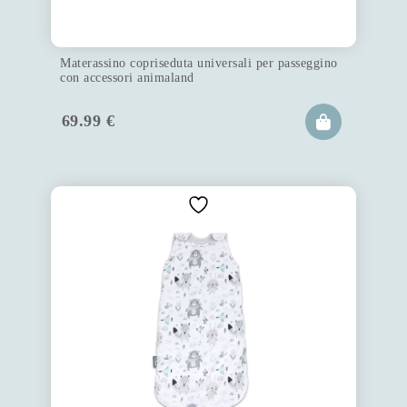
Materassino copriseduta universali per passeggino
con accessori animaland
69.99
€