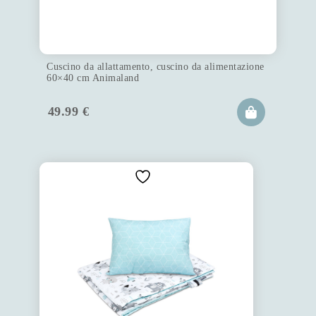
Cuscino da allattamento, cuscino da alimentazione
60×40 cm Animaland
49.99
€