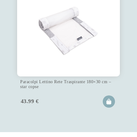
Paracolpi Lettino Rete Traspirante 180×30 cm –
star copse
43.99
€