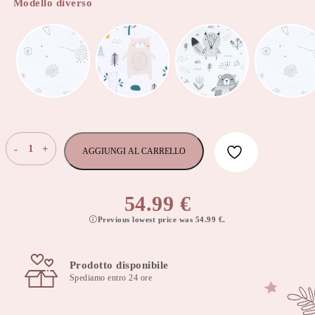
Modello diverso
Paracolpi
-
+
AGGIUNGI AL CARRELLO
Lettino
Rete
Traspirante
54.99
€
360×30
Previous lowest price was
54.99
€
.
cm
-
rigiel
Prodotto disponibile
star
Spediamo entro 24 ore
quantità