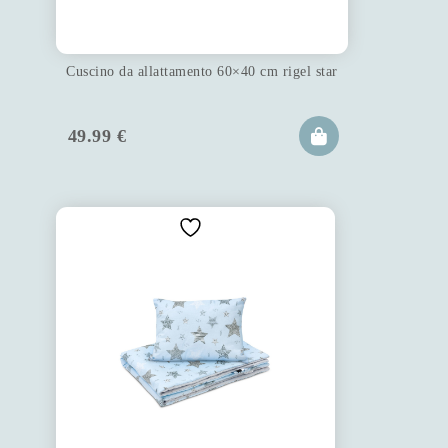
Cuscino da allattamento 60×40 cm rigel star
49.99
€