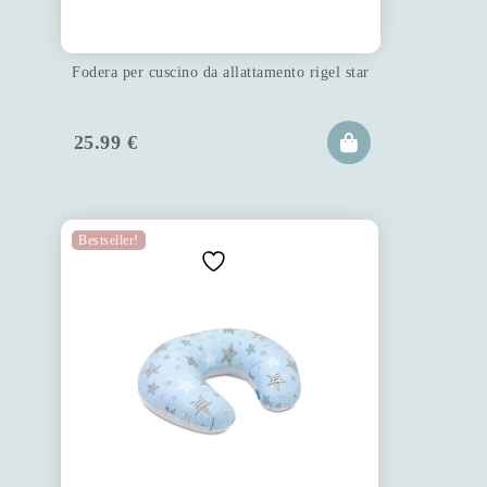
Fodera per cuscino da allattamento rigel star
25.99
€
Bestseller!