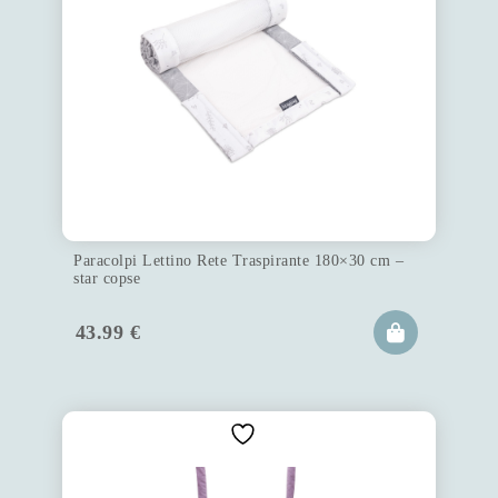
Paracolpi Lettino Rete Traspirante 180×30 cm –
star copse
43.99
€