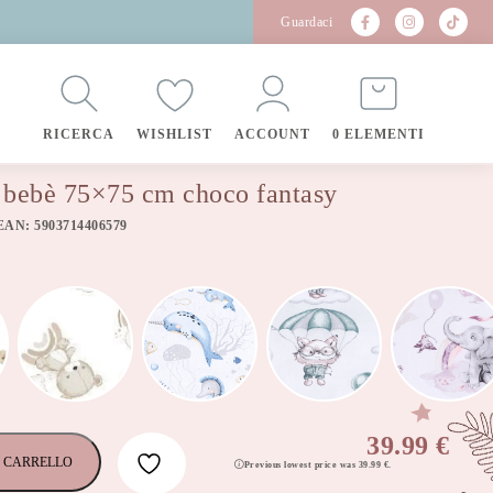
Guardaci
RICERCA
WISHLIST
ACCOUNT
0 ELEMENTI
 bebè 75×75 cm choco fantasy
EAN: 5903714406579
39.99
€
 CARRELLO
Previous lowest price was
39.99
€
.