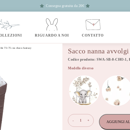
Consegna gratuita da 20€
OLLEZIONI
RIGUARDO A NOI
CONTATTO
bebè 75×75 cm choco fantasy
Sacco nanna avvolgi
Codice prodotto: SWA-SB-0-CHO-1, 
Modello diverso
Sacco
-
+
AGGIUNGI AL
nanna
avvolgi