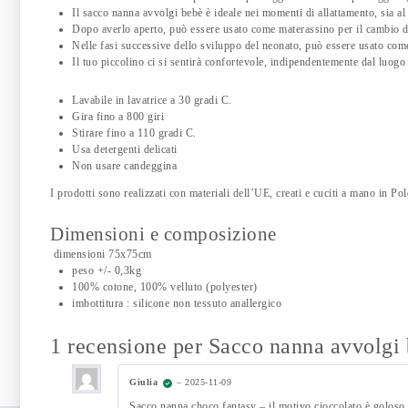
Il sacco nanna avvolgi bebè è ideale nei momenti di allattamento, sia al
Dopo averlo aperto, può essere usato come materassino per il cambio d
Nelle fasi successive dello sviluppo del neonato, può essere usato come
Il tuo piccolino ci si sentirà confortevole, indipendentemente dal luogo 
Lavabile in lavatrice a 30 gradi C.
Gira fino a 800 giri
Stirare fino a 110 gradi C.
Usa detergenti delicati
Non usare candeggina
I prodotti sono realizzati con materiali dell’UE, creati e cuciti a mano in
Dimensioni e composizione
dimensioni 75x75cm
peso +/- 0,3kg
100% cotone, 100% velluto (polyester)
imbottitura : silicone non tessuto anallergico
1 recensione per
Sacco nanna avvolgi
Giulia
–
2025-11-09
Sacco nanna choco fantasy – il motivo cioccolato è goloso