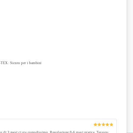
O-TEX. Sicuro per i bambini
Valutato
5
o di 3 mesi ci sta comodissimo. Regolazione 0-6 mesi pratica. Tessuto