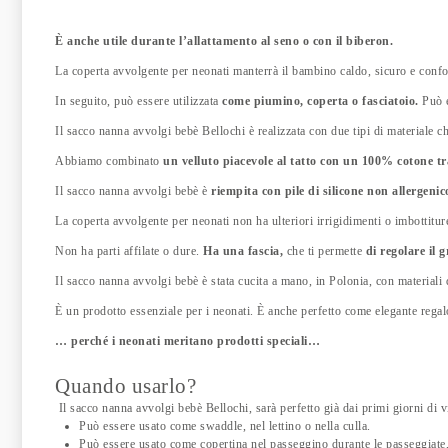
È anche utile durante l’allattamento al seno o con il biberon.
La coperta avvolgente per neonati manterrà il bambino caldo, sicuro e confo
In seguito, può essere utilizzata
come piumino, coperta o fasciatoio.
Può e
Il sacco nanna avvolgi bebè Bellochi è realizzata con due tipi di materiale ch
Abbiamo combinato
un velluto piacevole al tatto con un 100% cotone t
Il sacco nanna avvolgi bebè è
riempita con pile di silicone non allergenic
La coperta avvolgente per neonati non ha ulteriori irrigidimenti o imbottitur
Non ha parti affilate o dure.
Ha una fascia,
che ti permette
di regolare il 
Il sacco nanna avvolgi bebè è stata cucita a mano, in Polonia, con materiali d
È un prodotto essenziale per i neonati. È anche perfetto come elegante rega
… perché i neonati meritano prodotti speciali…
Quando usarlo?
Il sacco nanna avvolgi bebè Bellochi, sarà perfetto già dai primi giorni di 
Può essere usato come swaddle, nel lettino o nella culla.
Può essere usato come copertina nel passeggino durante le passeggiate, 