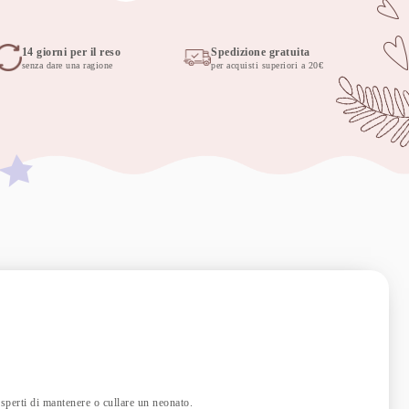
14 giorni per il reso
Spedizione gratuita
senza dare una ragione
per acquisti superiori a 20€
esperti di mantenere o cullare un neonato.