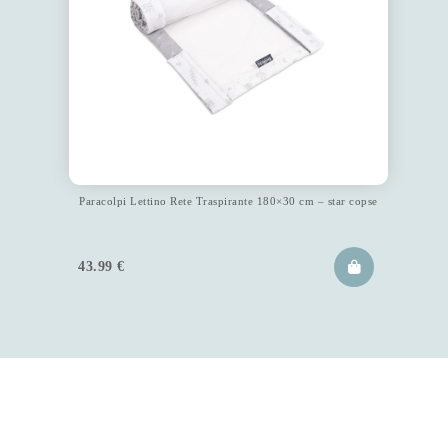
Paracolpi Lettino Rete Traspirante 180×30 cm – star copse
43.99
€