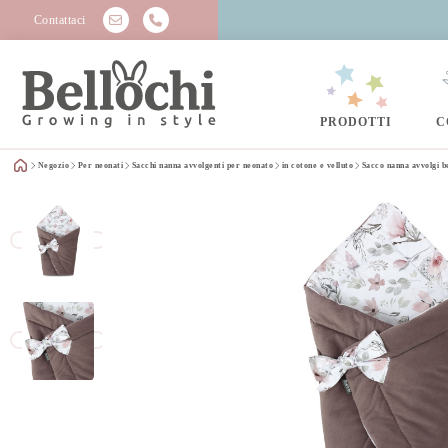
Contattaci
PRODOTTI
C
Negozio
Per neonati
Sacchi nanna avvolgenti per neonato
in cotone e velluto
Sacco nanna avvolgi 