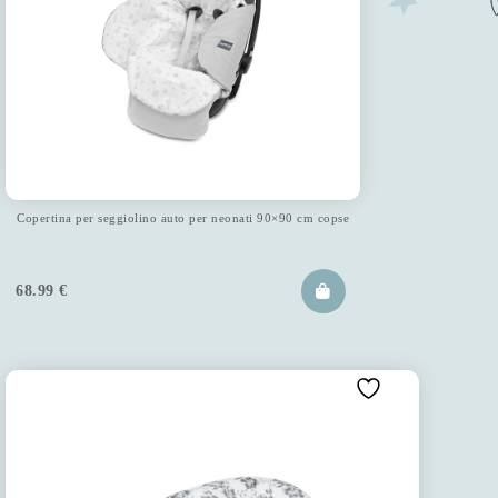
Copertina per seggiolino auto per neonati 90×90 cm copse
68.99
€