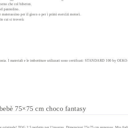
 seno che col biberon.
el pannolino.
 materassino per il gioco o per i primi esercizi motori.
in cui si troverà.
 Polonia. I materiali e le imbottiture utilizzati sono certificati: STANDARD 100 by OEK
 bebè 75×75 cm choco fantasy
 e originale! TOG 2.5 perfetto per l’inverno. Dimensioni 75×75 cm generose. Mio figli