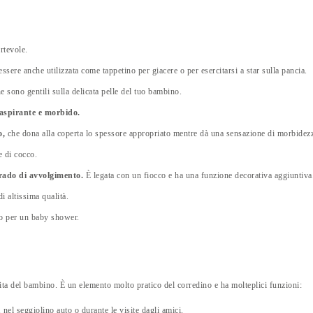
rtevole.
ssere anche utilizzata come tappetino per giacere o per esercitarsi a star sulla pancia.
e sono gentili sulla delicata pelle del tuo bambino.
raspirante e
morbido.
o,
che dona alla coperta lo spessore appropriato mentre dà una sensazione di morbidez
e di cocco.
grado di avvolgimento.
È legata con un fiocco e ha una funzione decorativa aggiuntiva
i altissima qualità.
lo per un baby shower.
vita del bambino. È un elemento molto pratico del corredino e ha molteplici funzioni:
nel seggiolino auto o durante le visite dagli amici.