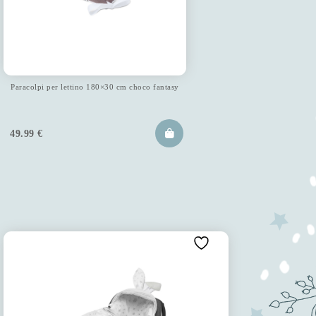
Paracolpi per lettino 180×30 cm choco fantasy
49.99
€