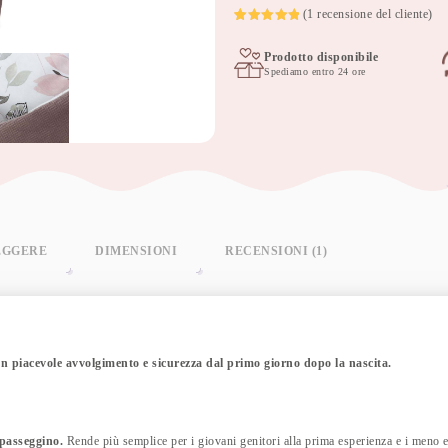
bebè
(
1
recensione del cliente)
75x75
Valutato
1
5
su 5 su
cm
Prodotto disponibile
base di
choco
recensioni
Spediamo entro 24 ore
fantasy
quantità
EGGERE
DIMENSIONI
RECENSIONI (1)
n piacevole avvolgimento e sicurezza dal primo giorno dopo la nascita.
 passeggino.
Rende più semplice per i giovani genitori alla prima esperienza e i meno 