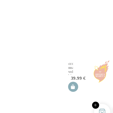
Sacco
nanna
avvolgi
bebè
39.99
€
75×75
cm
nunki
star
0