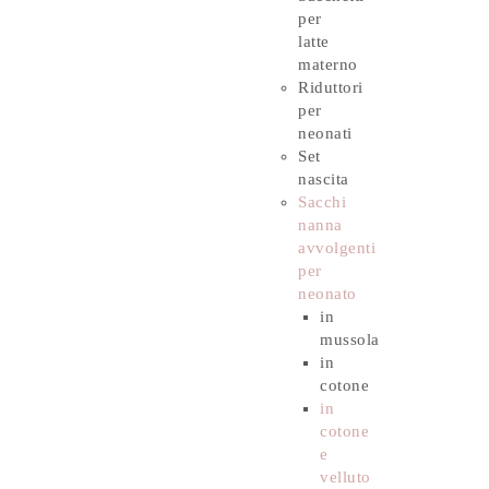
per
latte
materno
Riduttori
per
neonati
Set
nascita
Sacchi
nanna
avvolgenti
per
neonato
in
mussola
in
cotone
in
cotone
e
velluto