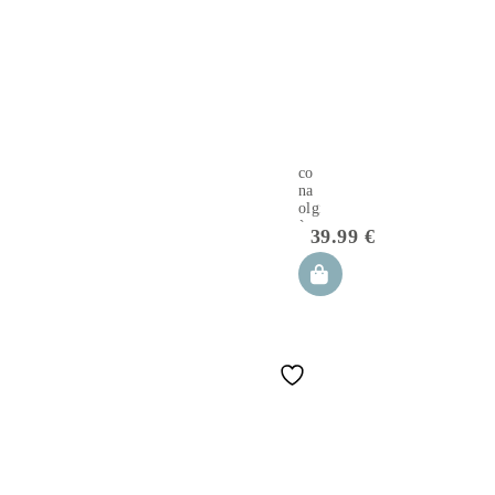
Sacco
nanna
avvolgi
bebè
39.99
€
75×75 cm
Lux
Collection