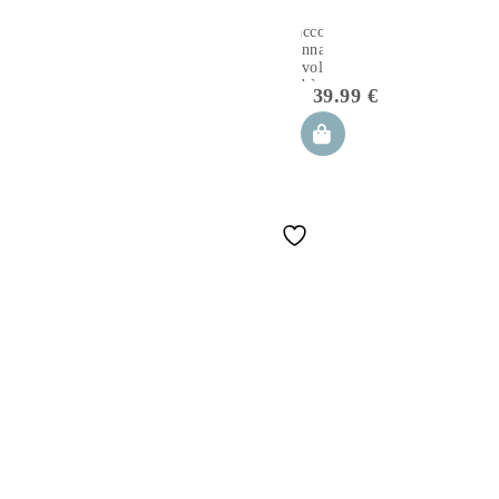
Sacco
nanna
avvolgi
bebè
39.99
€
75×75
cm
Jambo