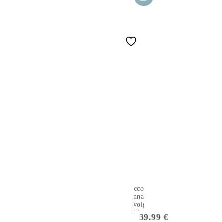
flowers
Sacco
nanna
avvolgi
bebè
39.99
€
75×75