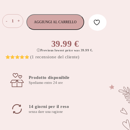
Sacco
-
+
AGGIUNGI AL CARRELLO
nanna
avvolgi
bebè
39.99
€
75x75
Previous lowest price was
39.99
€
.
cm
(
1
recensione del cliente)
Jambo
Valutato
1
5
quantità
su 5 su
base di
recensioni
Prodotto disponibile
Spediamo entro 24 ore
14 giorni per il reso
senza dare una ragione