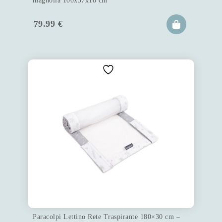
magnolia 100x57x18 cm
79.99
€
Paracolpi Lettino Rete Traspirante 180×30 cm –