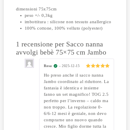
dimensioni 75x75cm
peso +/- 0,3kg
imbottitura : silicone non tessuto anallergico
100% cottone, 100% velluto (polyester)
1 recensione per
Sacco nanna
avvolgi bebè 75×75 cm Jambo
Rosa
–
2025-12-15
Valutato
5
Ho preso anche il sacco nanna
su 5
Jambo coordinato al riduttore. La
fantasia è identica e insieme
fanno un set magnifico! TOG 2.5
perfetto per l’inverno – caldo ma
non troppo. La regolazione 0-
6/6-12 mesi è geniale, non devo
comprarne uno nuovo quando
cresce. Mio figlio dorme tutta la