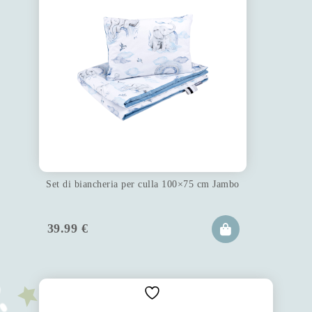
Set di biancheria per culla 100×75 cm Jambo
39.99
€