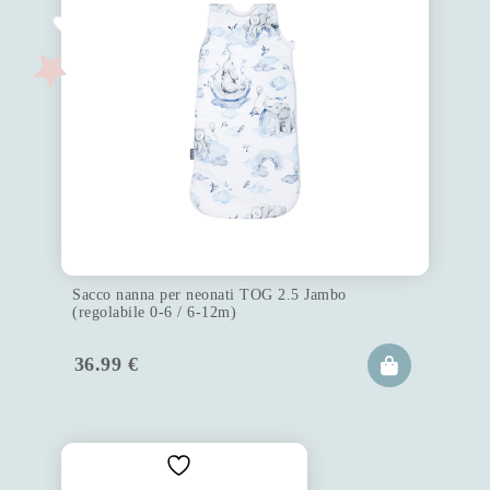
Sacco nanna per neonati TOG 2.5 Jambo
(regolabile 0-6 / 6-12m)
36.99
€