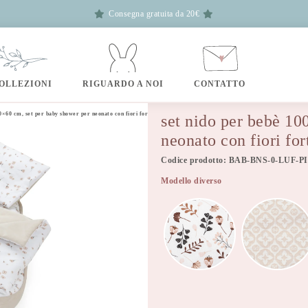
Consegna gratuita da 20€
OLLEZIONI
RIGUARDO A NOI
CONTATTO
0×60 cm, set per baby shower per neonato con fiori fortunati
set nido per bebè 10
neonato con fiori for
Codice prodotto: BAB-BNS-0-LUF-P
Modello diverso