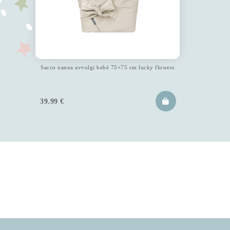
Sacco nanna avvolgi bebè 75×75 cm lucky flowers
39.99
€