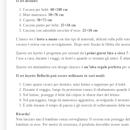
Il set include:
Cocoon per bebè:
60×100 cm
Mini materasso:
30×70 cm
Coperta:
50×75 cm
Cuscino piatto per bebè:
25×30 cm
Cuscino con adorabili orecchie d’orso:
25×30 cm
L’intero set è
fatto a mano
con due tipi di materiali, delicati sulla pelle s
cocoon è estesa con un avvolgimento. Dopo aver fissato la fibbia che assic
Questo set layette è progettato per neonati da
i primi giorni fino a circa 7
l’uso a casa, durante i viaggi, in hotel o quando si visitano gli amici. È alta
Questo set minimalista con design classico è
un’idea regalo perfetta
per u
Il set layette Bellochi può essere utilizzato in vari modi:
Come spazio sicuro per dormire, mini lettino o tappetone per il bebè.
Durante il viaggio, funge da protezione contro il ribaltamento quando il
Nel lettino, protegge il bebè dal colpire le sbarre dure del lettino.
Nel passeggino, funge da materasso aggiuntivo, avvolgendo il neonato 
È utile durante il tempo di pancia e gli esercizi di sollevamento della tes
Ricorda!
Non lasciare mai il bambino senza sorveglianza. Il cocoon non protegge dall
bambino in esso. Per motivi di sicurezza, il prodotto dovrebbe essere usato 