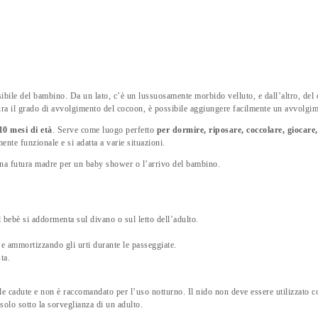
ensibile del bambino. Da un lato, c’è un lussuosamente morbido velluto, e dall’altro, del
ura il grado di avvolgimento del cocoon, è possibile aggiungere facilmente un avvolgi
-10 mesi di età
. Serve come luogo perfetto
per dormire, riposare, coccolare, giocare, 
mente funzionale e si adatta a varie situazioni.
na futura madre per un baby shower o l’arrivo del bambino.
 bebè si addormenta sul divano o sul letto dell’adulto.
e ammortizzando gli urti durante le passeggiate.
ta.
e cadute e non è raccomandato per l’uso notturno. Il nido non deve essere utilizzato co
solo sotto la sorveglianza di un adulto.