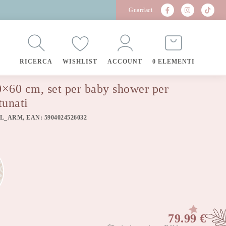
Guardaci
RICERCA
WISHLIST
ACCOUNT
0 ELEMENTI
0×60 cm, set per baby shower per
tunati
IL_ARM, EAN: 5904024526032
79.99
€