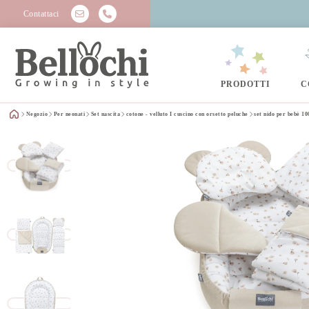
Contattaci
PRODOTTI
C
Negozio
Per neonati
Set nascita
cotone - velluto I cuscino con orsetto peluche
set nido per bebè 10