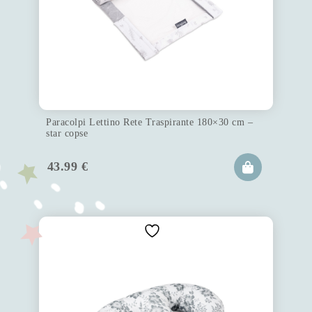
Paracolpi Lettino Rete Traspirante 180×30 cm –
star copse
43.99
€