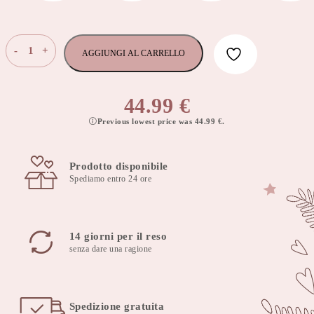
Cuscino
-
+
AGGIUNGI AL CARRELLO
decorativo
a
forma
44.99
€
di
Previous lowest price was
44.99
€
.
lettera
B
olive
Prodotto disponibile
quantità
Spediamo entro 24 ore
14 giorni per il reso
senza dare una ragione
Spedizione gratuita