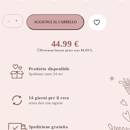
Cuscino
-
+
AGGIUNGI AL CARRELLO
decorativo
a
forma
44.99
€
di
Previous lowest price was
44.99
€
.
lettera
'L'
di
Prodotto disponibile
colore
Spediamo entro 24 ore
verde
scuro
quantità
14 giorni per il reso
senza dare una ragione
Spedizione gratuita