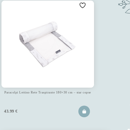
Paracolpi Lettino Rete Traspirante 180×30 cm – star copse
43.99
€