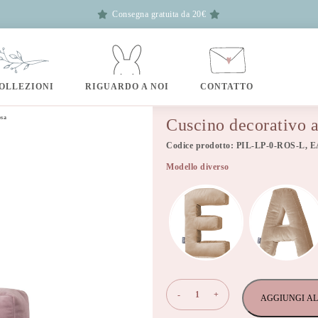
Consegna gratuita da 20€
OLLEZIONI
RIGUARDO A NOI
CONTATTO
osa
Cuscino decorativo a 
Codice prodotto: PIL-LP-0-ROS-L, 
Modello diverso
Cuscino
-
+
AGGIUNGI AL
decorativo
a