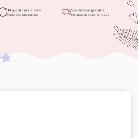
14 giorni per il reso
Spedizione gratuita
senza dare una ragione
per acquisti superiori a 20€