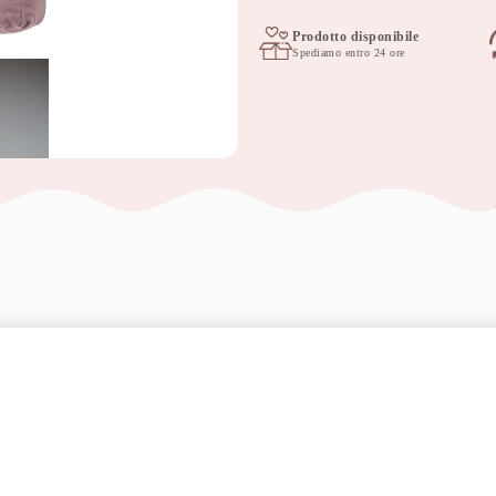
forma
di
Prodotto disponibile
Spediamo entro 24 ore
lettera
'L'
rosa
quantità